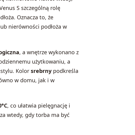
 Venus S szczególną rolę
dłoża. Oznacza to, że
lub nierówności podłoża w
ogiczna
, a wnętrze wykonano z
 codziennemu użytkowaniu, a
stylu. Kolor
srebrny
podkreśla
równo w domu, jak i w
0°C
, co ułatwia pielęgnację i
za wtedy, gdy torba ma być