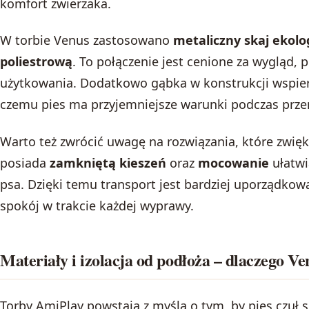
komfort zwierzaka.
W torbie Venus zastosowano
metaliczny skaj ekolo
poliestrową
. To połączenie jest cenione za wygląd, 
użytkowania. Dodatkowo gąbka w konstrukcji wspiera
czemu pies ma przyjemniejsze warunki podczas prze
Warto też zwrócić uwagę na rozwiązania, które zwięk
posiada
zamkniętą kieszeń
oraz
mocowanie
ułatwi
psa. Dzięki temu transport jest bardziej uporządkow
spokój w trakcie każdej wyprawy.
Materiały i izolacja od podłoża – dlaczego Ve
Torby AmiPlay powstają z myślą o tym, by pies czuł