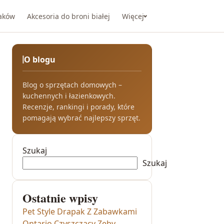
taków
Akcesoria do broni białej
Więcej
O blogu
Blog o sprzętach domowych –
kuchennych i łazienkowych.
Recenzje, rankingi i porady, które
pomagają wybrać najlepszy sprzęt.
Szukaj
Szukaj
Ostatnie wpisy
Pet Style Drapak Z Zabawkami
Ontario Czyszczący Zęby