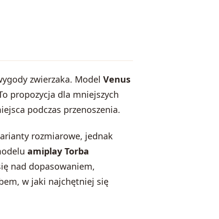
wygody zwierzaka. Model
Venus
 To propozycja dla mniejszych
iejsca podczas przenoszenia.
warianty rozmiarowe, jednak
 modelu
amiplay Torba
z się nad dopasowaniem,
em, w jaki najchętniej się