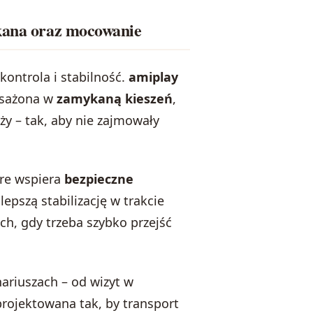
ykana oraz mocowanie
 kontrola i stabilność.
amiplay
osażona w
zamykaną kieszeń
,
y – tak, aby nie zajmowały
óre wspiera
bezpieczne
epszą stabilizację w trakcie
ch, gdy trzeba szybko przejść
nariuszach – od wizyt w
projektowana tak, by transport