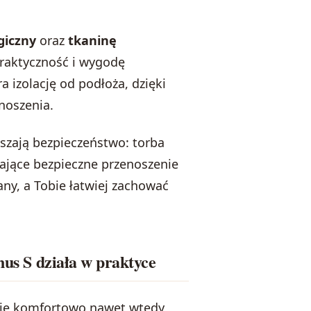
giczny
oraz
tkaninę
praktyczność i wygodę
 izolację od podłoża, dzięki
noszenia.
szają bezpieczeństwo: torba
ające bezpieczne przenoszenie
any, a Tobie łatwiej zachować
nus S działa w praktyce
 się komfortowo nawet wtedy,