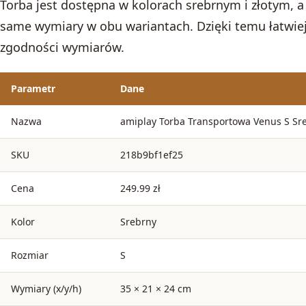
Torba jest dostępna w kolorach srebrnym i złotym, a
same wymiary w obu wariantach. Dzięki temu łatwiej 
zgodności wymiarów.
Parametr
Dane
Nazwa
amiplay Torba Transportowa Venus S Sr
SKU
218b9bf1ef25
Cena
249.99 zł
Kolor
Srebrny
Rozmiar
S
Wymiary (x/y/h)
35 × 21 × 24 cm