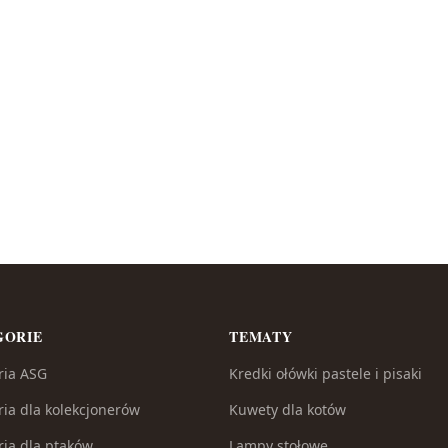
GORIE
TEMATY
ria ASG
Kredki ołówki pastele i pisaki
ria dla kolekcjonerów
Kuwety dla kotów
ria dla ptaków
Lampy stołowe