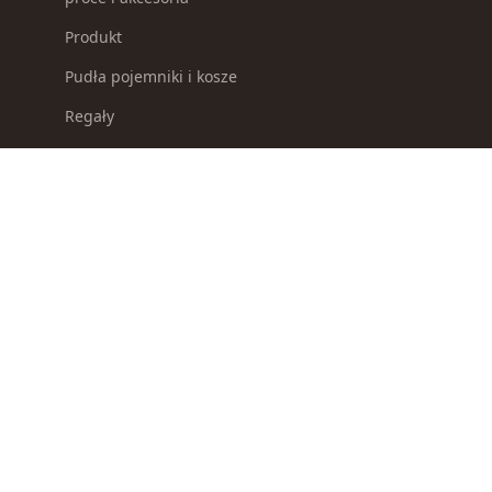
Produkt
Pudła pojemniki i kosze
Regały
Repliki broni
Selektory odpadków
Słoiki i pojemniki na żywność
Smycze dla psów
Sosy i koncentraty
Spławiki
Survival
Suszarki i ociekacze
Suszarki na pranie