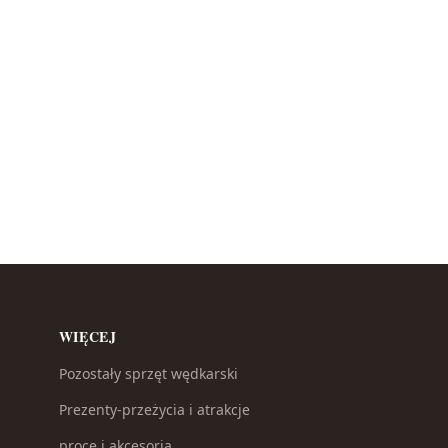
WIĘCEJ
Pozostały sprzęt wędkarski
Prezenty-przeżycia i atrakcje
proce i akcesoria