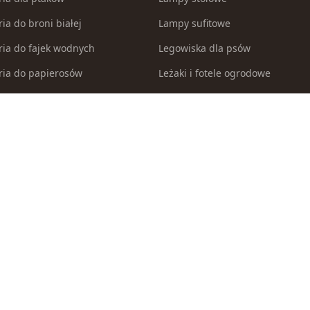
ia do broni białej
Lampy sufitowe
ria do fajek wodnych
Legowiska dla psów
ria do papierosów
Leżaki i fotele ogrodowe
ria do samoobrony
Łuki
ia i części modelarskie
Malowanie po numerach
ria myśliwskie
Maszynki i trymery dla psów
a i zestawy akwarystyczne
Materiały włókiennicze
 inne pojazdy do zabawy
Miecze i szable
 i brodziki ogrodowe
Modele do sklejania
egorii
Modele zdalnie sterowane
 legowiska dla kotów
Myjki wysokociśnieniowe
la psów
Naczynia i sztućce dla dzieci