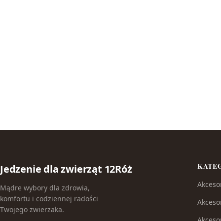
KATE
Jedzenie dla zwierząt 12Róż
Akceso
Mądre wybory dla zdrowia,
komfortu i codziennej radości
Akceso
Twojego zwierzaka.
Akceso