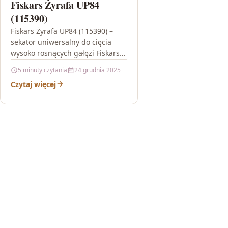
Fiskars Żyrafa UP84
(115390)
Fiskars Żyrafa UP84 (115390) –
sekator uniwersalny do cięcia
wysoko rosnących gałęzi Fiskars
Żyrafa UP84 (115390) to narzędzie
5 minuty czytania
24 grudnia 2025
stworzone do wygodnego
Czytaj więcej
przycinania korony drzew…