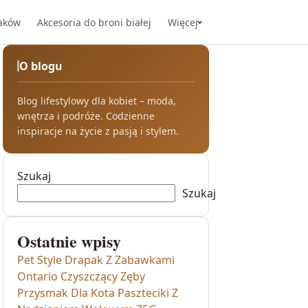
taków
Akcesoria do broni białej
Więcej
O blogu
Blog lifestylowy dla kobiet – moda,
wnętrza i podróże. Codzienne
inspiracje na życie z pasją i stylem.
Szukaj
Szukaj
Ostatnie wpisy
Pet Style Drapak Z Zabawkami
Ontario Czyszczący Zęby
Przysmak Dla Kota Paszteciki Z