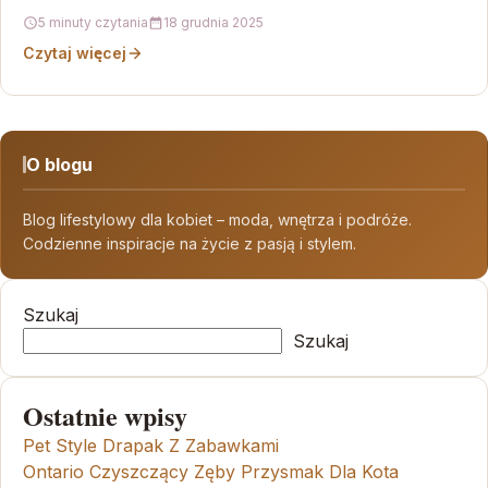
5 minuty czytania
18 grudnia 2025
Czytaj więcej
O blogu
Blog lifestylowy dla kobiet – moda, wnętrza i podróże.
Codzienne inspiracje na życie z pasją i stylem.
Szukaj
Szukaj
Ostatnie wpisy
Pet Style Drapak Z Zabawkami
Ontario Czyszczący Zęby Przysmak Dla Kota