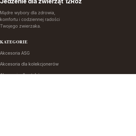
Jedzenie dla zwierząt 12Róż
Mądre wybory dla zdrowia,
komfortu i codziennej radości
Twojego zwierzaka.
KATEGORIE
Akcesoria ASG
Akcesoria dla kolekcjonerów
Akcesoria dla ptaków
Akcesoria do broni białej
Akcesoria do fajek wodnych
Akcesoria do papierosów
Akcesoria do samoobrony
Akcesoria i części modelarskie