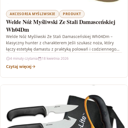
AKCESORIA MYŚLIWSKIE
PRODUKT
Welde Nóż Myśliwski Ze Stali Damasceńskiej
Wh04Dm
Welde Nóż Myśliwski Ze Stali Damasceńskiej Wh04Dm –
klasyczny hunter z charakterem Jeśli szukasz noża, który
łączy estetykę damastu z praktyką polowań i codziennego…
4 minuty czytania
18 kwietnia 2026
Czytaj więcej