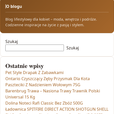
O blogu
Blog lifestylowy dla kobiet – moda, wnętrza i podróże.
Codzienne inspiracje na życie z pasją i stylem.
Szukaj
Szukaj
Ostatnie wpisy
Pet Style Drapak Z Zabawkami
Ontario Czyszczący Zęby Przysmak Dla Kota
Paszteciki Z Nadzieniem Wołowym 75G
Barenbrug Trawa – Nasiona Trawy Trawnik Polski
Universal 15 Kg
Dolina Noteci Rafi Classic Bez Zbóż 500G
Ładownica SPITFIRE DIRECT ACTION SHOTGUN SHELL