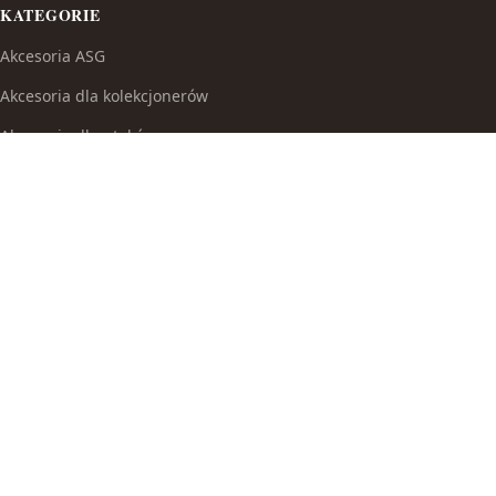
KATEGORIE
Akcesoria ASG
Akcesoria dla kolekcjonerów
Akcesoria dla ptaków
Akcesoria do broni białej
Akcesoria do fajek wodnych
Akcesoria do papierosów
Akcesoria do samoobrony
Akcesoria i części modelarskie
Akcesoria myśliwskie
Akwaria i zestawy akwarystyczne
Auta i inne pojazdy do zabawy
Baseny i brodziki ogrodowe