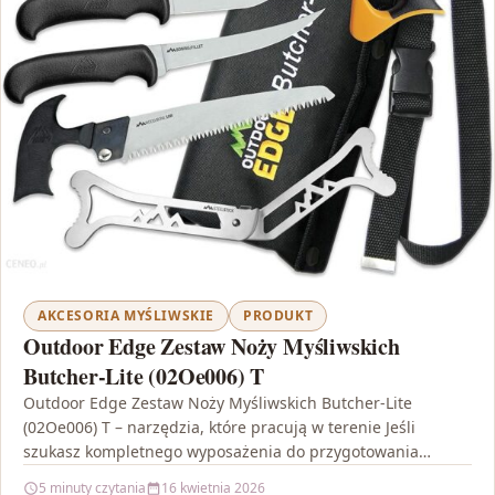
AKCESORIA MYŚLIWSKIE
PRODUKT
Outdoor Edge Zestaw Noży Myśliwskich
Butcher-Lite (02Oe006) T
Outdoor Edge Zestaw Noży Myśliwskich Butcher-Lite
(02Oe006) T – narzędzia, które pracują w terenie Jeśli
szukasz kompletnego wyposażenia do przygotowania
zdobyczy, porcjowania i prac…
5 minuty czytania
16 kwietnia 2026