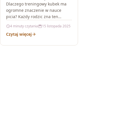
Dlaczego treningowy kubek ma
ogromne znaczenie w nauce
picia? Każdy rodzic zna ten
moment: dziecko chce pić „jak
4 minuty czytania
15 listopada 2025
dorośli”, ale jeszcze nie potrafi
Czytaj więcej
utrzymać…