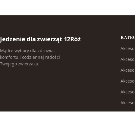
KATE
Jedzenie dla zwierząt 12Róż
Akceso
Mądre wybory dla zdrowia,
komfortu i codziennej radości
Akceso
Twojego zwierzaka.
Akceso
Akcesor
Akceso
Akceso
Akceso
Akcesor