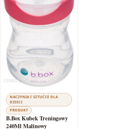
NACZYNIA I SZTUĆCE DLA
DZIECI
PRODUKT
B.Box Kubek Treningowy
240Ml Malinowy