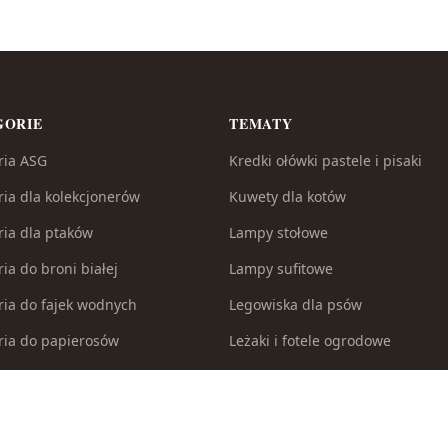
GORIE
TEMATY
ria ASG
Kredki ołówki pastele i pisaki
ria dla kolekcjonerów
Kuwety dla kotów
ria dla ptaków
Lampy stołowe
ia do broni białej
Lampy sufitowe
ria do fajek wodnych
Legowiska dla psów
ria do papierosów
Leżaki i fotele ogrodowe
ria do samoobrony
Łuki
ia i części modelarskie
Malowanie po numerach