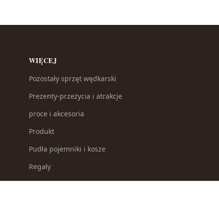
WIĘCEJ
Pozostały sprzęt wędkarski
Prezenty-przeżycia i atrakcje
proce i akcesoria
Produkt
Pudła pojemniki i kosze
Regały
Repliki broni
Selektory odpadków