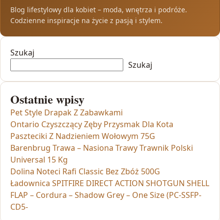
Blog lifestylowy dla kobiet – moda, wnętrza i podróże.
Codzienne inspiracje na życie z pasją i stylem.
Szukaj
Szukaj
Ostatnie wpisy
Pet Style Drapak Z Zabawkami
Ontario Czyszczący Zęby Przysmak Dla Kota
Paszteciki Z Nadzieniem Wołowym 75G
Barenbrug Trawa – Nasiona Trawy Trawnik Polski
Universal 15 Kg
Dolina Noteci Rafi Classic Bez Zbóż 500G
Ładownica SPITFIRE DIRECT ACTION SHOTGUN SHELL
FLAP – Cordura – Shadow Grey – One Size (PC-SSFP-
CD5-