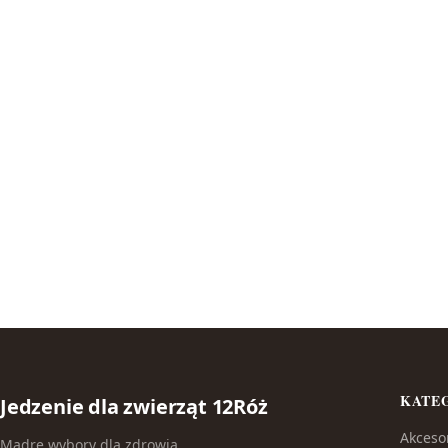
KATE
Jedzenie dla zwierząt 12Róż
Akceso
Mądre wybory dla zdrowia,