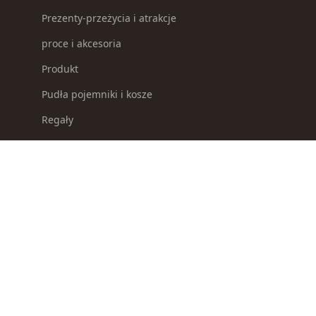
Prezenty-przeżycia i atrakcje
proce i akcesoria
Produkt
Pudła pojemniki i kosze
Regały
Repliki broni
Selektory odpadków
Słoiki i pojemniki na żywność
Smycze dla psów
Sosy i koncentraty
Spławiki
Survival