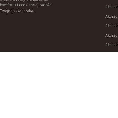
komfortu i codziennej radości
Akceso
Twojego zwierzaka.
Akceso
Akcesor
Akceso
Akceso
Akceso
Akcesor
Akceso
Akwari
Auta i
Baseny
Bez kat