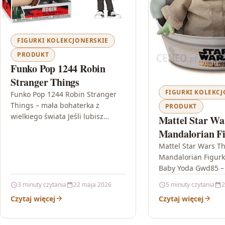
FIGURKI KOLEKCJONERSKIE
PRODUKT
Funko Pop 1244 Robin
Stranger Things
FIGURKI KOLEKCJ
Funko Pop 1244 Robin Stranger
Things – mała bohaterka z
PRODUKT
wielkiego świata Jeśli lubisz
Mattel Star Wa
klimaty serialowe i chcesz mieć
Mandalorian F
na półce coś, co od…
Child Baby Yo
Mattel Star Wars T
Mandalorian Figurk
Baby Yoda Gwd85 –
bohater, który wci
3 minuty czytania
22 maja 2026
5 minuty czytania
2
Mattel Star Wars T
Czytaj więcej
Czytaj więcej
Mandalorian Figur