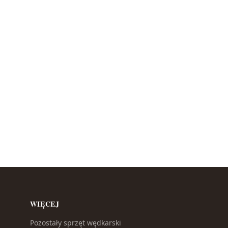
WIĘCEJ
Pozostały sprzęt wędkarski