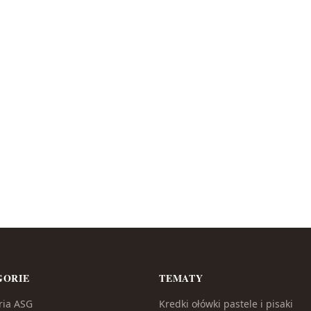
GORIE
TEMATY
ria ASG
Kredki ołówki pastele i pisaki