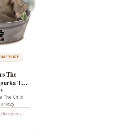
ONERSKIE
rs The
igurka The
da Gwd85
he
a The Child
 uroczy
ąga do zabawy
3 lutego 2026
he
ka…