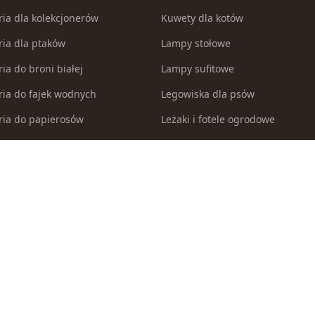
ria dla kolekcjonerów
Kuwety dla kotów
ria dla ptaków
Lampy stołowe
ia do broni białej
Lampy sufitowe
ria do fajek wodnych
Legowiska dla psów
ria do papierosów
Leżaki i fotele ogrodowe
ria do samoobrony
Łuki
ia i części modelarskie
Malowanie po numerach
ria myśliwskie
Maszynki i trymery dla psów
a i zestawy akwarystyczne
Materiały włókiennicze
 inne pojazdy do zabawy
Miecze i szable
 i brodziki ogrodowe
Modele do sklejania
egorii
Modele zdalnie sterowane