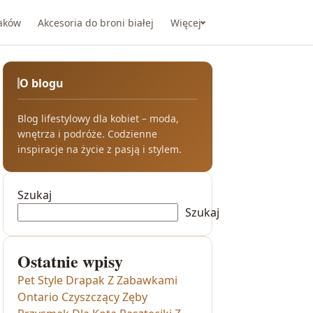
taków
Akcesoria do broni białej
Więcej
O blogu
Blog lifestylowy dla kobiet – moda,
wnętrza i podróże. Codzienne
inspiracje na życie z pasją i stylem.
Szukaj
Szukaj
Ostatnie wpisy
Pet Style Drapak Z Zabawkami
Ontario Czyszczący Zęby