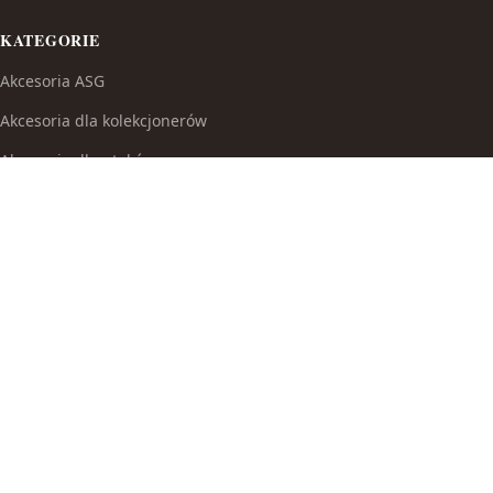
KATEGORIE
Akcesoria ASG
Akcesoria dla kolekcjonerów
Akcesoria dla ptaków
Akcesoria do broni białej
Akcesoria do fajek wodnych
Akcesoria do papierosów
Akcesoria do samoobrony
Akcesoria i części modelarskie
Akcesoria myśliwskie
Akwaria i zestawy akwarystyczne
Auta i inne pojazdy do zabawy