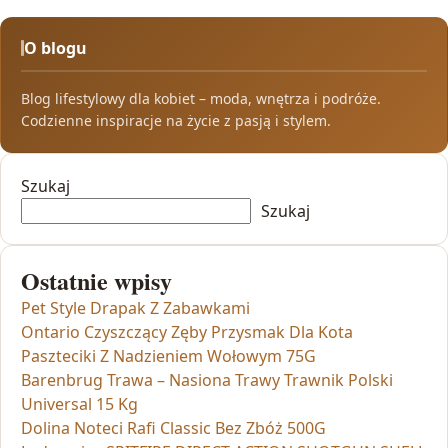
O blogu
Blog lifestylowy dla kobiet – moda, wnętrza i podróże.
Codzienne inspiracje na życie z pasją i stylem.
Szukaj
Szukaj
Ostatnie wpisy
Pet Style Drapak Z Zabawkami
Ontario Czyszczący Zęby Przysmak Dla Kota
Paszteciki Z Nadzieniem Wołowym 75G
Barenbrug Trawa – Nasiona Trawy Trawnik Polski
Universal 15 Kg
Dolina Noteci Rafi Classic Bez Zbóż 500G