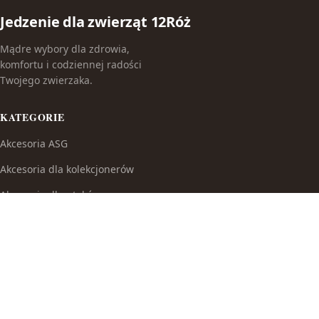
Jedzenie dla zwierząt 12Róż
Mądre wybory dla zdrowia,
komfortu i codziennej radości
Twojego zwierzaka.
KATEGORIE
Akcesoria ASG
Akcesoria dla kolekcjonerów
Akcesoria dla ptaków
Akcesoria do broni białej
Akcesoria do fajek wodnych
Akcesoria do papierosów
Akcesoria do samoobrony