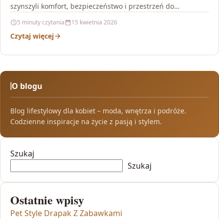
szynszyli komfort, bezpieczeństwo i przestrzeń do
codziennej aktywności, Inter-Zoo…
5 minuty czytania
15 kwietnia 2026
Czytaj więcej
O blogu
Blog lifestylowy dla kobiet – moda, wnętrza i podróże.
Codzienne inspiracje na życie z pasją i stylem.
Szukaj
Szukaj
Ostatnie wpisy
Pet Style Drapak Z Zabawkami