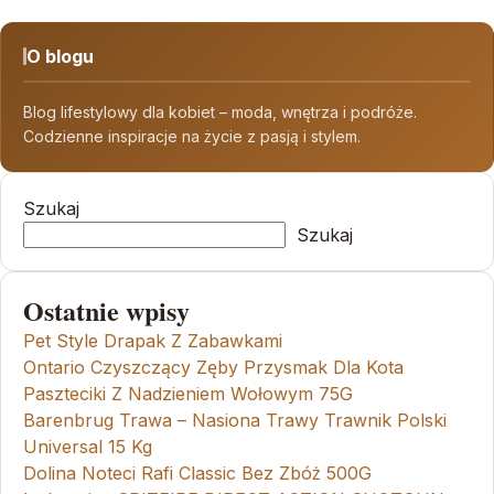
O blogu
Blog lifestylowy dla kobiet – moda, wnętrza i podróże.
Codzienne inspiracje na życie z pasją i stylem.
Szukaj
Szukaj
Ostatnie wpisy
Pet Style Drapak Z Zabawkami
Ontario Czyszczący Zęby Przysmak Dla Kota
Paszteciki Z Nadzieniem Wołowym 75G
Barenbrug Trawa – Nasiona Trawy Trawnik Polski
Universal 15 Kg
Dolina Noteci Rafi Classic Bez Zbóż 500G