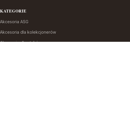
KATEGORIE
Akcesoria ASG
Akcesoria dla kolekcjonerów
Akcesoria dla ptaków
Akcesoria do broni białej
Akcesoria do fajek wodnych
Akcesoria do papierosów
Akcesoria do samoobrony
Akcesoria i części modelarskie
Akcesoria myśliwskie
Akwaria i zestawy akwarystyczne
Auta i inne pojazdy do zabawy