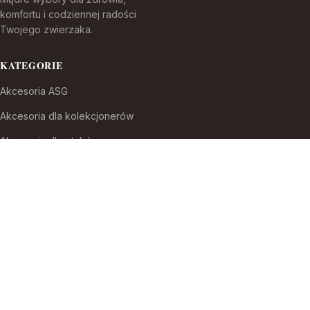
komfortu i codziennej radości
Twojego zwierzaka.
KATEGORIE
Akcesoria ASG
Akcesoria dla kolekcjonerów
Akcesoria dla ptaków
Akcesoria do broni białej
Akcesoria do fajek wodnych
Akcesoria do papierosów
Akcesoria do samoobrony
Akcesoria i części modelarskie
Akcesoria myśliwskie