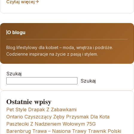
Czytaj więcej
O blogu
Blog lifestylowy dla kobiet – moda, wnętrza i podróże.
Codzienne inspiracje na życie z pasją i stylem.
Szukaj
Szukaj
Ostatnie wpisy
Pet Style Drapak Z Zabawkami
Ontario Czyszczący Zęby Przysmak Dla Kota
Paszteciki Z Nadzieniem Wołowym 75G
Barenbrug Trawa – Nasiona Trawy Trawnik Polski