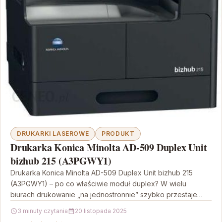
DRUKARKI LASEROWE
PRODUKT
Drukarka Konica Minolta AD-509 Duplex Unit
bizhub 215 (A3PGWY1)
Drukarka Konica Minolta AD-509 Duplex Unit bizhub 215
(A3PGWY1) – po co właściwie moduł duplex? W wielu
biurach drukowanie „na jednostronnie” szybko przestaje
być…
3 minuty czytania
20 listopada 2025