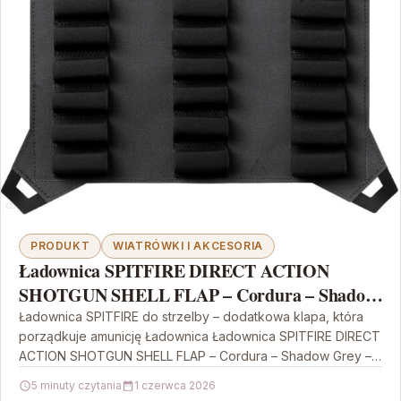
PRODUKT
WIATRÓWKI I AKCESORIA
Ładownica SPITFIRE DIRECT ACTION
SHOTGUN SHELL FLAP – Cordura – Shadow
Grey – One Size (PC-SSFP-CD5-
Ładownica SPITFIRE do strzelby – dodatkowa klapa, która
porządkuje amunicję Ładownica Ładownica SPITFIRE DIRECT
ACTION SHOTGUN SHELL FLAP – Cordura – Shadow Grey –…
5 minuty czytania
1 czerwca 2026