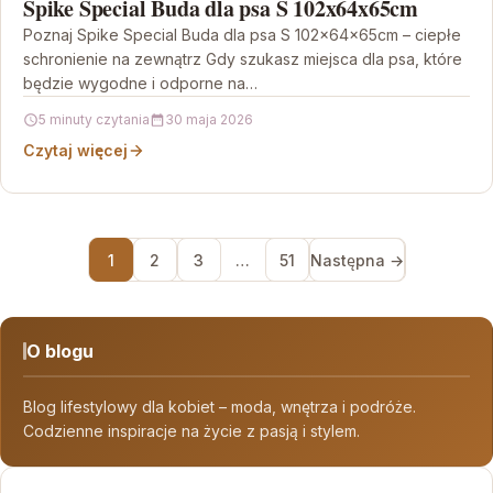
Spike Special Buda dla psa S 102x64x65cm
Poznaj Spike Special Buda dla psa S 102x64x65cm – ciepłe
schronienie na zewnątrz Gdy szukasz miejsca dla psa, które
będzie wygodne i odporne na…
5 minuty czytania
30 maja 2026
Czytaj więcej
1
2
3
…
51
Następna →
O blogu
Blog lifestylowy dla kobiet – moda, wnętrza i podróże.
Codzienne inspiracje na życie z pasją i stylem.