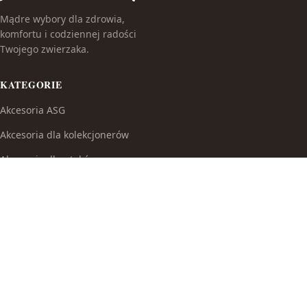
Mądre wybory dla zdrowia,
komfortu i codziennej radości
Twojego zwierzaka.
KATEGORIE
Akcesoria ASG
Akcesoria dla kolekcjonerów
Akcesoria dla ptaków
Akcesoria do broni białej
Akcesoria do fajek wodnych
Akcesoria do papierosów
Akcesoria do samoobrony
Akcesoria i części modelarskie