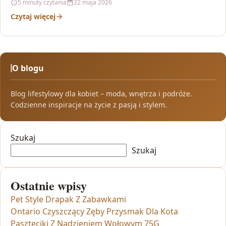
5 minuty czytania
22 maja 2026
Czytaj więcej
O blogu
Blog lifestylowy dla kobiet – moda, wnętrza i podróże.
Codzienne inspiracje na życie z pasją i stylem.
Szukaj
Szukaj
Ostatnie wpisy
Pet Style Drapak Z Zabawkami
Ontario Czyszczący Zęby Przysmak Dla Kota
Paszteciki Z Nadzieniem Wołowym 75G