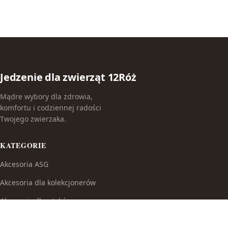
Jedzenie dla zwierząt 12Róż
Mądre wybory dla zdrowia,
komfortu i codziennej radości
Twojego zwierzaka.
KATEGORIE
Akcesoria ASG
Akcesoria dla kolekcjonerów
Akcesoria dla ptaków
Akcesoria do broni białej