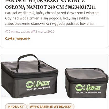
PARASOL WĘDKARSKI NA RYBY Z
OSŁONĄ NAMIOT 240 CM 5902340317211
Parasol wędkarski, który chroni przed deszczem i wiatrem
Gdy nad wodą zmienia się pogoda, liczy się szybkie
zabezpieczenie stanowiska i wygoda podczas łowienia.
PARASOL…
5 minuty czytania
3 marca 2026
Czytaj więcej
PRODUKT
WYPOSAŻENIE WĘDKARZA