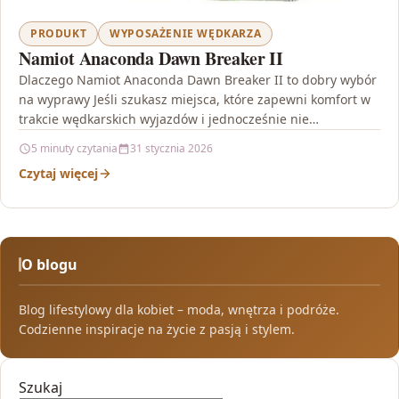
PRODUKT
WYPOSAŻENIE WĘDKARZA
Namiot Anaconda Dawn Breaker II
Dlaczego Namiot Anaconda Dawn Breaker II to dobry wybór
na wyprawy Jeśli szukasz miejsca, które zapewni komfort w
trakcie wędkarskich wyjazdów i jednocześnie nie…
5 minuty czytania
31 stycznia 2026
Czytaj więcej
O blogu
Blog lifestylowy dla kobiet – moda, wnętrza i podróże.
Codzienne inspiracje na życie z pasją i stylem.
Szukaj