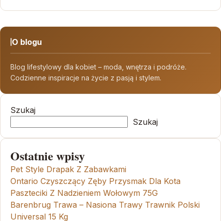
O blogu
Blog lifestylowy dla kobiet – moda, wnętrza i podróże.
Codzienne inspiracje na życie z pasją i stylem.
Szukaj
Szukaj
Ostatnie wpisy
Pet Style Drapak Z Zabawkami
Ontario Czyszczący Zęby Przysmak Dla Kota
Paszteciki Z Nadzieniem Wołowym 75G
Barenbrug Trawa – Nasiona Trawy Trawnik Polski
Universal 15 Kg