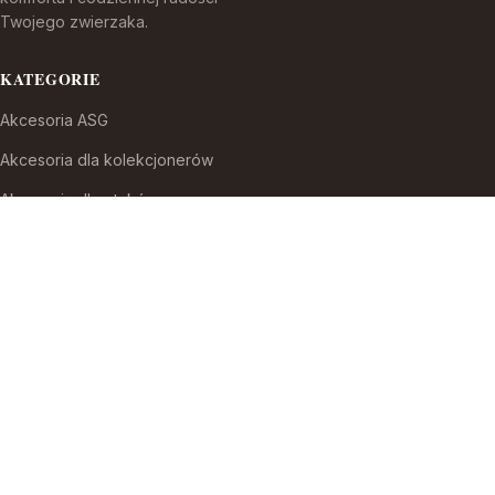
Twojego zwierzaka.
KATEGORIE
Akcesoria ASG
Akcesoria dla kolekcjonerów
Akcesoria dla ptaków
Akcesoria do broni białej
Akcesoria do fajek wodnych
Akcesoria do papierosów
Akcesoria do samoobrony
Akcesoria i części modelarskie
Akcesoria myśliwskie
Akwaria i zestawy akwarystyczne