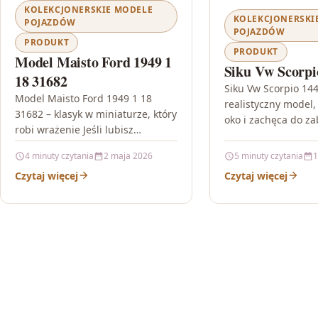
KOLEKCJONERSKIE MODELE
KOLEKCJONERSKI
POJAZDÓW
POJAZDÓW
PRODUKT
PRODUKT
Model Maisto Ford 1949 1
Siku Vw Scorpi
18 31682
Siku Vw Scorpio 144
Model Maisto Ford 1949 1 18
realistyczny model, 
31682 – klasyk w miniaturze, który
oko i zachęca do za
robi wrażenie Jeśli lubisz
szukasz drobnego 
motoryzacyjne ikony i cenisz
samochodu, który w
4 minuty czytania
2 maja 2026
5 minuty czytania
1
dopracowane detale, Model
miniatura prawdzi
Czytaj więcej
Czytaj więcej
Maisto…