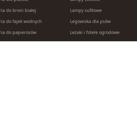
ia do broni białej
Lampy sufitowe
ria do fajek wodnych
Legowiska dla psów
ria do papierosów
Leżaki i fotele ogrodowe
ria do samoobrony
Łuki
ia i części modelarskie
Malowanie po numerach
ria myśliwskie
Maszynki i trymery dla psów
a i zestawy akwarystyczne
Materiały włókiennicze
 inne pojazdy do zabawy
Miecze i szable
 i brodziki ogrodowe
Modele do sklejania
egorii
Modele zdalnie sterowane
 legowiska dla kotów
Myjki wysokociśnieniowe
la psów
Naczynia i sztućce dla dzieci