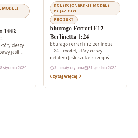
KOLEKCJONERSKIE MODELE
E MODELE
POJAZDÓW
PRODUKT
bburago Ferrari F12
o 1442
Berlinetta 1:24
2 –
bburago Ferrari F12 Berlinetta
który cieszy
1:24 – model, który cieszy
bawy Jeśli
detalem Jeśli szukasz czegoś
modelu
więcej niż zwykłej zabawki,
ygląda jak
8 stycznia 2026
3 minuty czytania
31 grudnia 2025
bburago Ferrari F12 Berlinetta
wego…
Czytaj więcej
1:24 jest propozycją…