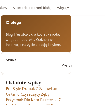
taków
Akcesoria do broni białej
Więcej
O blogu
Blog lifestylowy dla kobiet – moda,
wnętrza i podróże. Codzienne
inspiracje na życie z pasją i stylem.
Szukaj
Szukaj
Ostatnie wpisy
Pet Style Drapak Z Zabawkami
Ontario Czyszczący Zęby
Przysmak Dla Kota Paszteciki Z