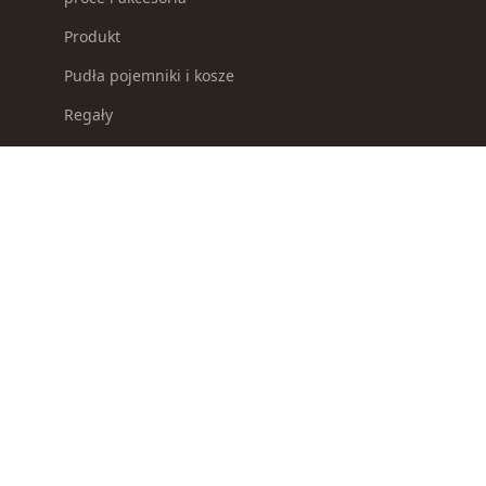
Produkt
Pudła pojemniki i kosze
Regały
Repliki broni
Selektory odpadków
Słoiki i pojemniki na żywność
Smycze dla psów
Sosy i koncentraty
Spławiki
Survival
Suszarki i ociekacze
Suszarki na pranie