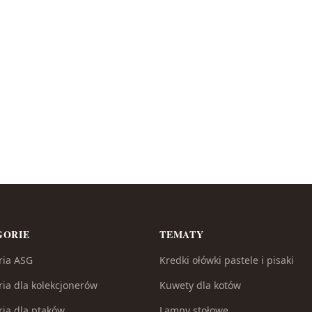
GORIE
TEMATY
ria ASG
Kredki ołówki pastele i pisaki
ria dla kolekcjonerów
Kuwety dla kotów
ria dla ptaków
Lampy stołowe