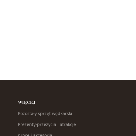
WIĘCEJ
Pozostały sprzęt wędkarski
Prezenty-przeżycia i atrakcje
proce i akcesoria