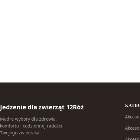
KATE
Jedzenie dla zwierząt 12Róż
Akceso
Mądre wybory dla zdrowia,
komfortu i codziennej radości
Akceso
Twojego zwierzaka.
Akceso