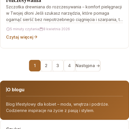
Szczotka drewniana do rozczesywania – komfort pielęgnacji
w Twojej dłoni Jeśli szukasz narzędzia, które pomaga
ogarnąć sierść bez niepotrzebnego ciągnięcia i szarpania, ta
Szczotka…
5 minuty czytania
8 kwietnia 2026
Czytaj więcej
1
2
3
4
Następna →
O blogu
Blog lifestylowy dla kobiet – moda, wnętrza i podróże.
Codzienne inspiracje na życie z pasją i stylem.