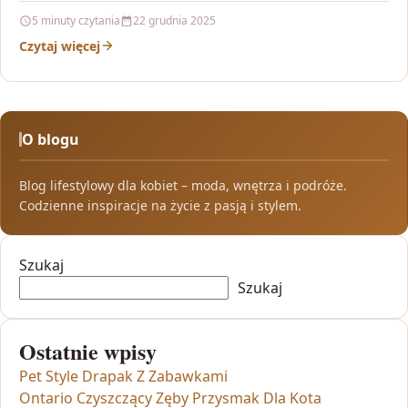
5 minuty czytania
22 grudnia 2025
Czytaj więcej
O blogu
Blog lifestylowy dla kobiet – moda, wnętrza i podróże.
Codzienne inspiracje na życie z pasją i stylem.
Szukaj
Szukaj
Ostatnie wpisy
Pet Style Drapak Z Zabawkami
Ontario Czyszczący Zęby Przysmak Dla Kota