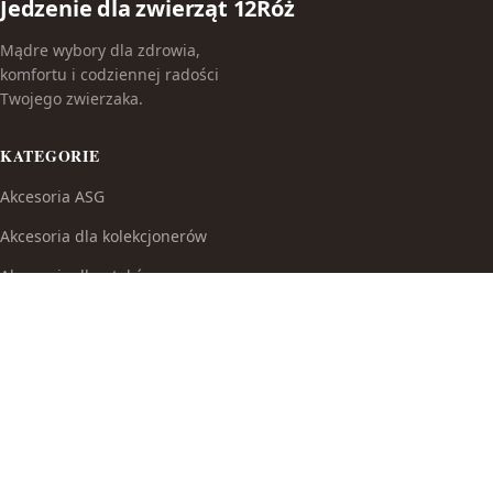
Jedzenie dla zwierząt 12Róż
Mądre wybory dla zdrowia,
komfortu i codziennej radości
Twojego zwierzaka.
KATEGORIE
Akcesoria ASG
Akcesoria dla kolekcjonerów
Akcesoria dla ptaków
Akcesoria do broni białej
Akcesoria do fajek wodnych
Akcesoria do papierosów
Akcesoria do samoobrony
Akcesoria i części modelarskie