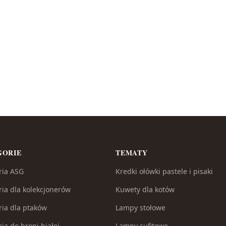
GORIE
TEMATY
ria ASG
Kredki ołówki pastele i pisaki
ria dla kolekcjonerów
Kuwety dla kotów
ria dla ptaków
Lampy stołowe
ia do broni białej
Lampy sufitowe