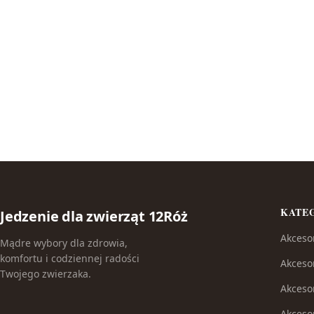
KATE
Jedzenie dla zwierząt 12Róż
Akceso
Mądre wybory dla zdrowia,
komfortu i codziennej radości
Akceso
Twojego zwierzaka.
Akceso
Akcesor