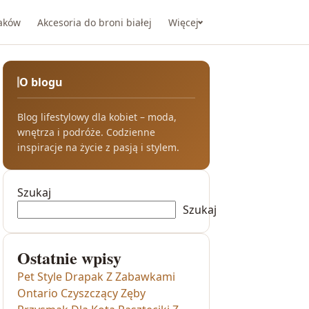
taków
Akcesoria do broni białej
Więcej
O blogu
Blog lifestylowy dla kobiet – moda,
wnętrza i podróże. Codzienne
inspiracje na życie z pasją i stylem.
Szukaj
Szukaj
Ostatnie wpisy
Pet Style Drapak Z Zabawkami
Ontario Czyszczący Zęby