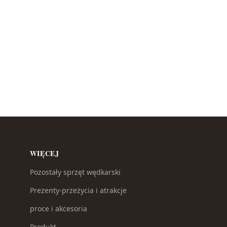
WIĘCEJ
Pozostały sprzęt wędkarski
Prezenty-przeżycia i atrakcje
proce i akcesoria
Produkt