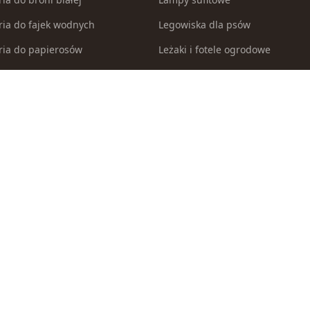
ria do fajek wodnych
Legowiska dla psów
ria do papierosów
Leżaki i fotele ogrodowe
ria do samoobrony
Łuki
ia i części modelarskie
Malowanie po numerach
ria myśliwskie
Maszynki i trymery dla psów
a i zestawy akwarystyczne
Materiały włókiennicze
 inne pojazdy do zabawy
Miecze i szable
 i brodziki ogrodowe
Modele do sklejania
egorii
Modele zdalnie sterowane
 legowiska dla kotów
Myjki wysokociśnieniowe
la psów
Naczynia i sztućce dla dzieci
 akwariowa
Nasiona