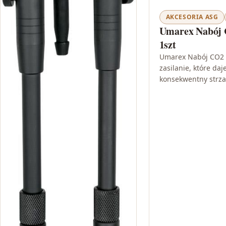
AKCESORIA ASG
Umarex Nabój 
1szt
Umarex Nabój CO2 
zasilanie, które daj
konsekwentny strzał
Twoim sprzęcie p
liczy się powtarzal
odpowiedniego źród
ma…