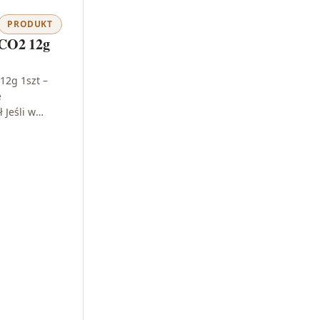
PRODUKT
CO2 12g
12g 1szt –
e
 Jeśli w
neumatycznym
ność, dobór
ła energii