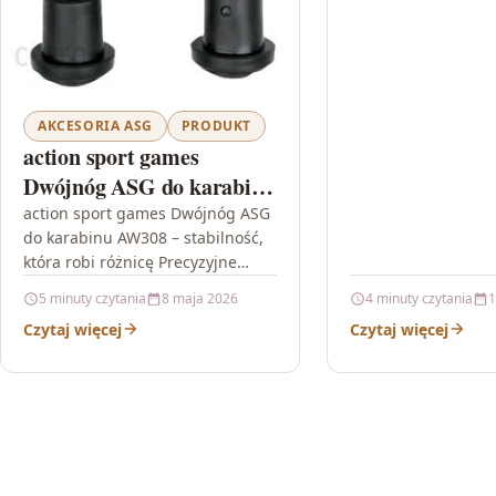
AKCESORIA ASG
PRODUKT
action sport games
Dwójnóg ASG do karabinu
AW308
action sport games Dwójnóg ASG
do karabinu AW308 – stabilność,
która robi różnicę Precyzyjne
celowanie w trybie snajperskim
5 minuty czytania
8 maja 2026
4 minuty czytania
1
wymaga czegoś więcej niż samej
Czytaj więcej
Czytaj więcej
optyki.…