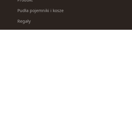
Pudła pojemniki i kosze
Regały
Repliki broni
Selektory odpadków
Słoiki i pojemniki na żywność
Smycze dla psów
Sosy i koncentraty
Spławiki
Survival
Suszarki i ociekacze
Suszarki na pranie
Szampony i odżywki dla psów