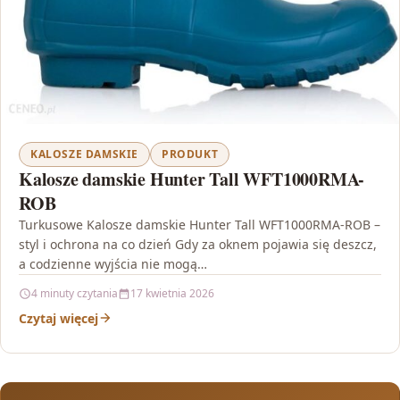
KALOSZE DAMSKIE
PRODUKT
Kalosze damskie Hunter Tall WFT1000RMA-
ROB
Turkusowe Kalosze damskie Hunter Tall WFT1000RMA-ROB –
styl i ochrona na co dzień Gdy za oknem pojawia się deszcz,
a codzienne wyjścia nie mogą…
4 minuty czytania
17 kwietnia 2026
Czytaj więcej