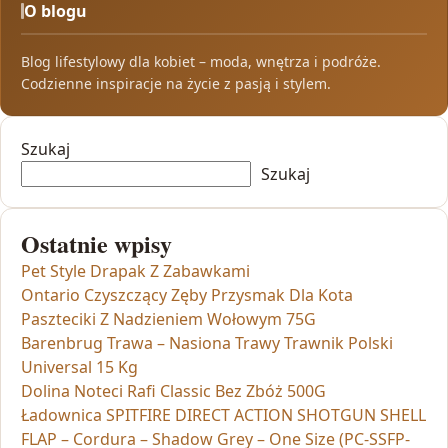
O blogu
Blog lifestylowy dla kobiet – moda, wnętrza i podróże.
Codzienne inspiracje na życie z pasją i stylem.
Szukaj
Szukaj
Ostatnie wpisy
Pet Style Drapak Z Zabawkami
Ontario Czyszczący Zęby Przysmak Dla Kota
Paszteciki Z Nadzieniem Wołowym 75G
Barenbrug Trawa – Nasiona Trawy Trawnik Polski
Universal 15 Kg
Dolina Noteci Rafi Classic Bez Zbóż 500G
Ładownica SPITFIRE DIRECT ACTION SHOTGUN SHELL
FLAP – Cordura – Shadow Grey – One Size (PC-SSFP-