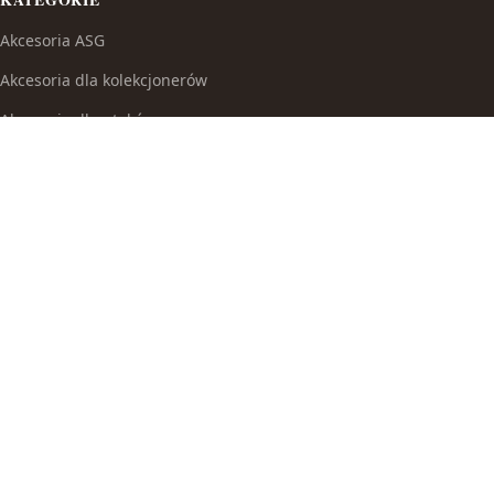
Akcesoria ASG
Akcesoria dla kolekcjonerów
Akcesoria dla ptaków
Akcesoria do broni białej
Akcesoria do fajek wodnych
Akcesoria do papierosów
Akcesoria do samoobrony
Akcesoria i części modelarskie
Akcesoria myśliwskie
Akwaria i zestawy akwarystyczne
Auta i inne pojazdy do zabawy
Baseny i brodziki ogrodowe