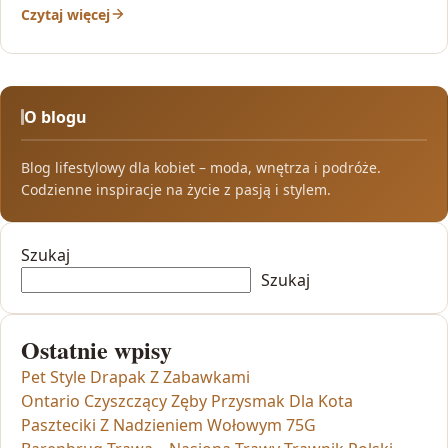
Czytaj więcej
O blogu
Blog lifestylowy dla kobiet – moda, wnętrza i podróże.
Codzienne inspiracje na życie z pasją i stylem.
Szukaj
Szukaj
Ostatnie wpisy
Pet Style Drapak Z Zabawkami
Ontario Czyszczący Zęby Przysmak Dla Kota
Paszteciki Z Nadzieniem Wołowym 75G