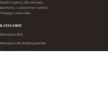
Mądre wybory dla zdrowia,
komfortu i codziennej radości
Twojego zwierzaka.
KATEGORIE
Akcesoria ASG
Akcesoria dla kolekcjonerów
Akcesoria dla ptaków
Akcesoria do broni białej
Akcesoria do fajek wodnych
Akcesoria do papierosów
Akcesoria do samoobrony
Akcesoria i części modelarskie
Akcesoria myśliwskie