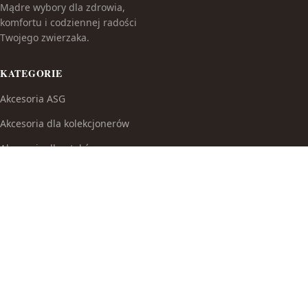
Mądre wybory dla zdrowia,
komfortu i codziennej radości
Twojego zwierzaka.
KATEGORIE
Akcesoria ASG
Akcesoria dla kolekcjonerów
Akcesoria dla ptaków
Akcesoria do broni białej
Akcesoria do fajek wodnych
Akcesoria do papierosów
Akcesoria do samoobrony
Akcesoria i części modelarskie
Akcesoria myśliwskie