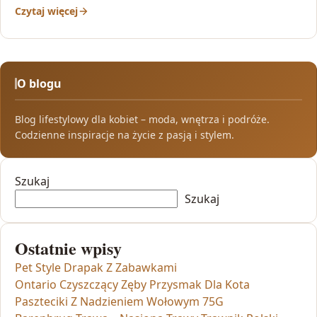
Czytaj więcej
O blogu
Blog lifestylowy dla kobiet – moda, wnętrza i podróże.
Codzienne inspiracje na życie z pasją i stylem.
Szukaj
Szukaj
Ostatnie wpisy
Pet Style Drapak Z Zabawkami
Ontario Czyszczący Zęby Przysmak Dla Kota
Paszteciki Z Nadzieniem Wołowym 75G