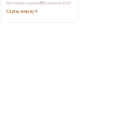
4 minuty czytania
6 stycznia 2026
dobrze mieć sprawdzoną butelkę
Czytaj więcej
na…