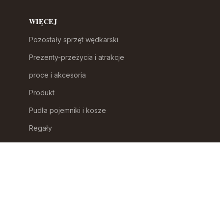
WIĘCEJ
Pozostały sprzęt wędkarski
Prezenty-przeżycia i atrakcje
proce i akcesoria
Produkt
Pudła pojemniki i kosze
Regały
Repliki broni
Selektory odpadków
Słoiki i pojemniki na żywność
Smycze dla psów
Sosy i koncentraty