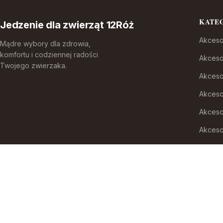
KATE
Jedzenie dla zwierząt 12Róż
Akceso
Mądre wybory dla zdrowia,
komfortu i codziennej radości
Akceso
Twojego zwierzaka.
Akceso
Akcesor
Akceso
Akceso
Akceso
Akcesor
Akceso
Akwari
Auta i