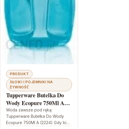
PRODUKT
SŁOIKI I POJEMNIKI NA
ŻYWNOŚĆ
Tupperware Butelka Do
Wody Ecopure 750Ml A
(2224)
Woda zawsze pod ręką:
Tupperware Butelka Do Wody
Ecopure 750Ml A (2224) Gdy liczy
się wygoda i codzienna rutyna,