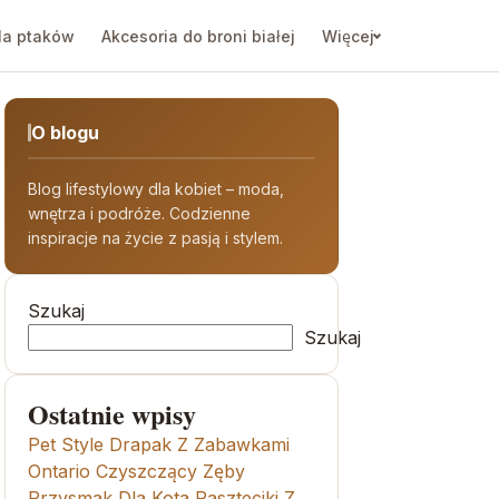
la ptaków
Akcesoria do broni białej
Więcej
O blogu
Blog lifestylowy dla kobiet – moda,
wnętrza i podróże. Codzienne
inspiracje na życie z pasją i stylem.
Szukaj
Szukaj
Ostatnie wpisy
Pet Style Drapak Z Zabawkami
Ontario Czyszczący Zęby
Przysmak Dla Kota Paszteciki Z