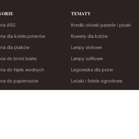
GORIE
TEMATY
ria ASG
Kredki ołówki pastele i pisaki
ria dla kolekcjonerów
Kuwety dla kotów
ria dla ptaków
Lampy stołowe
ia do broni białej
Lampy sufitowe
ria do fajek wodnych
Legowiska dla psów
ria do papierosów
Leżaki i fotele ogrodowe
ria do samoobrony
Łuki
ia i części modelarskie
Malowanie po numerach
ria myśliwskie
Maszynki i trymery dla psów
a i zestawy akwarystyczne
Materiały włókiennicze
 inne pojazdy do zabawy
Miecze i szable