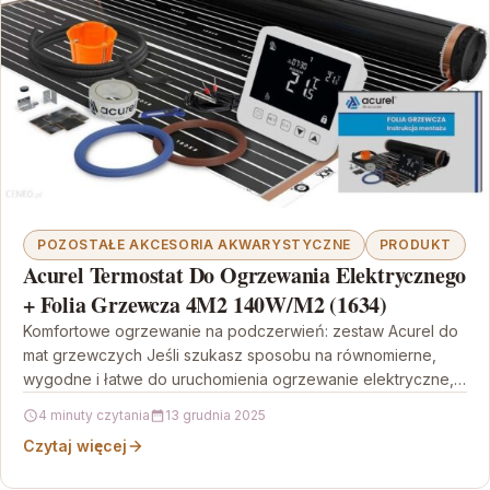
POZOSTAŁE AKCESORIA AKWARYSTYCZNE
PRODUKT
Acurel Termostat Do Ogrzewania Elektrycznego
+ Folia Grzewcza 4M2 140W/M2 (1634)
Komfortowe ogrzewanie na podczerwień: zestaw Acurel do
mat grzewczych Jeśli szukasz sposobu na równomierne,
wygodne i łatwe do uruchomienia ogrzewanie elektryczne,
zestaw Acurel Termostat…
4 minuty czytania
13 grudnia 2025
Czytaj więcej