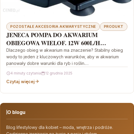
POZOSTAŁE AKCESORIA AKWARYSTYCZNE
PRODUKT
JENECA POMPA DO AKWARIUM
OBIEGOWA WIELOF. 12W 600L/H
6948344910187
Dlaczego obieg w akwarium ma znaczenie? Stabilny obieg
wody to jeden z kluczowych warunków, aby w akwarium
panowały dobre warunki dla ryb i roślin.…
4 minuty czytania
12 grudnia 2025
Czytaj więcej
O blogu
Blog lifestylowy dla kobiet – moda, wnętrza i podróże.
Codzienne inspiracje na życie z pasją i stylem.