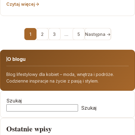
Czytaj więcej
1
2
3
…
5
Następna →
O blogu
Blog lifestylowy dla kobiet – moda, wnętrza i podróże.
Codzienne inspiracje na życie z pasją i stylem.
Szukaj
Szukaj
Ostatnie wpisy