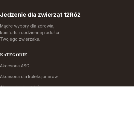
Jedzenie dla zwierząt 12Róż
Mądre wybory dla zdrowia,
komfortu i codziennej radości
Twojego zwierzaka.
KATEGORIE
Akcesoria ASG
Akcesoria dla kolekcjonerów
Akcesoria dla ptaków
Akcesoria do broni białej
Akcesoria do fajek wodnych
Akcesoria do papierosów
Akcesoria do samoobrony