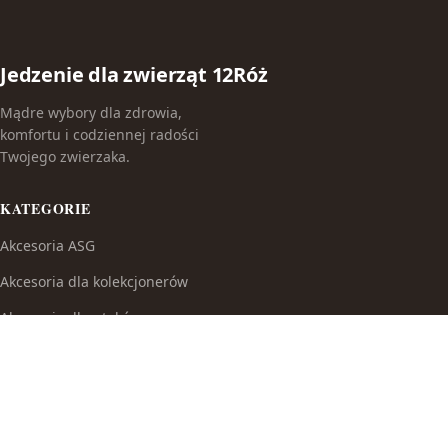
Jedzenie dla zwierząt 12Róż
Mądre wybory dla zdrowia,
komfortu i codziennej radości
Twojego zwierzaka.
KATEGORIE
Akcesoria ASG
Akcesoria dla kolekcjonerów
Akcesoria dla ptaków
Akcesoria do broni białej
Akcesoria do fajek wodnych
Akcesoria do papierosów