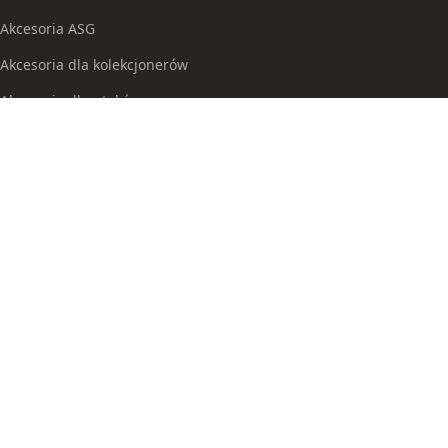
Akcesoria ASG
Akcesoria dla kolekcjonerów
Akcesoria dla ptaków
Akcesoria do broni białej
Akcesoria do fajek wodnych
Akcesoria do papierosów
Akcesoria do samoobrony
Akcesoria i części modelarskie
Akcesoria myśliwskie
Akwaria i zestawy akwarystyczne
Auta i inne pojazdy do zabawy
Baseny i brodziki ogrodowe