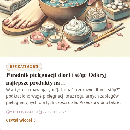
BEZ KATEGORII
Poradnik pielęgnacji dłoni i stóp: Odkryj
najlepsze produkty na
https://katalogforever.pl/pl/c/Dlonie-i-stopy/75
W artykule omawiającym "Jak dbać o zdrowie dłoni i stóp?"
podkreślono wagę pielęgnacji oraz regularnych zabiegów
pielęgnacyjnych dla tych części ciała. Przedstawiono także
szeroki…
5 minuty czytania
27 marca 2025
Czytaj więcej