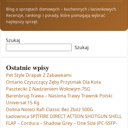
Blog o sprzętach domowych – kuchennych i łazienkowych.
Recenzje, rankingi i porady, które pomagają wybrać
najlepszy sprzęt.
Szukaj
Szukaj
Ostatnie wpisy
Pet Style Drapak Z Zabawkami
Ontario Czyszczący Zęby Przysmak Dla Kota
Paszteciki Z Nadzieniem Wołowym 75G
Barenbrug Trawa – Nasiona Trawy Trawnik Polski
Universal 15 Kg
Dolina Noteci Rafi Classic Bez Zbóż 500G
Ładownica SPITFIRE DIRECT ACTION SHOTGUN SHELL
FLAP – Cordura – Shadow Grey – One Size (PC-SSFP-