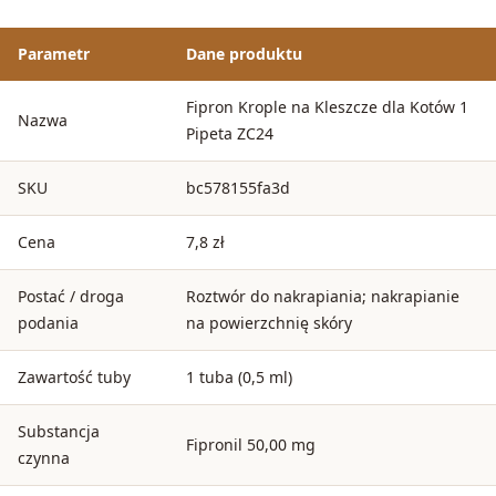
Parametr
Dane produktu
Fipron Krople na Kleszcze dla Kotów 1
Nazwa
Pipeta ZC24
SKU
bc578155fa3d
Cena
7,8 zł
Postać / droga
Roztwór do nakrapiania; nakrapianie
podania
na powierzchnię skóry
Zawartość tuby
1 tuba (0,5 ml)
Substancja
Fipronil 50,00 mg
czynna