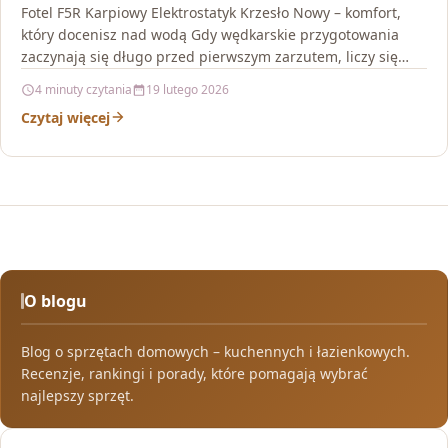
Fotel F5R Karpiowy Elektrostatyk Krzesło Nowy – komfort,
który docenisz nad wodą Gdy wędkarskie przygotowania
zaczynają się długo przed pierwszym zarzutem, liczy się
każdy…
4 minuty czytania
19 lutego 2026
Czytaj więcej
O blogu
Blog o sprzętach domowych – kuchennych i łazienkowych.
Recenzje, rankingi i porady, które pomagają wybrać
najlepszy sprzęt.