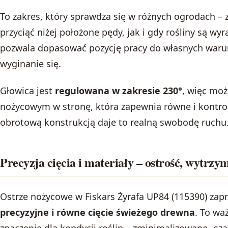
To zakres, który sprawdza się w różnych ogrodach –
przyciąć niżej położone pędy, jak i gdy rośliny są wy
pozwala dopasować pozycję pracy do własnych waru
wyginanie się.
Głowica jest
regulowana w zakresie 230°
, więc mo
nożycowym w stronę, która zapewnia równe i kontrol
obrotową konstrukcją daje to realną swobodę ruchu
Precyzja cięcia i materiały – ostrość, wytrzym
Ostrze nożycowe w Fiskars Żyrafa UP84 (115390) zap
precyzyjne i równe cięcie świeżego drewna
. To wa
znaczenie dla kondycji roślin – zminimalizowane „sz