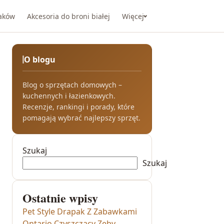
taków
Akcesoria do broni białej
Więcej
O blogu
Blog o sprzętach domowych –
kuchennych i łazienkowych.
Recenzje, rankingi i porady, które
pomagają wybrać najlepszy sprzęt.
Szukaj
Szukaj
Ostatnie wpisy
Pet Style Drapak Z Zabawkami
Ontario Czyszczący Zęby