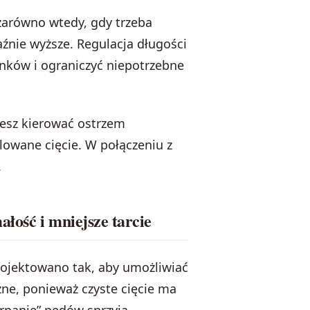
 zarówno wtedy, gdy trzeba
raźnie wyższe. Regulacja długości
nków i ograniczyć niepotrzebne
żesz kierować ostrzem
owane cięcie. W połączeniu z
.
ałość i mniejsze tarcie
rojektowano tak, aby umożliwiać
żne, ponieważ czyste cięcie ma
arpanie” pędów sprzyja