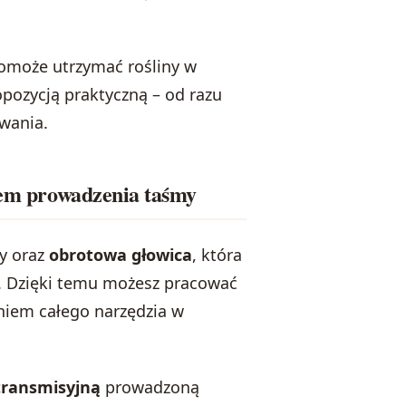
 pomoże utrzymać rośliny w
opozycją praktyczną – od razu
wania.
stem prowadzenia taśmy
y oraz
obrotowa głowica
, która
h. Dzięki temu możesz pracować
niem całego narzędzia w
transmisyjną
prowadzoną