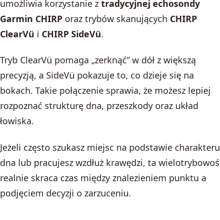
umożliwia korzystanie z
tradycyjnej echosondy
Garmin CHIRP
oraz trybów skanujących
CHIRP
ClearVü
i
CHIRP SideVü
.
Tryb ClearVü pomaga „zerknąć” w dół z większą
precyzją, a SideVü pokazuje to, co dzieje się na
bokach. Takie połączenie sprawia, że możesz lepiej
rozpoznać strukturę dna, przeszkody oraz układ
łowiska.
Jeżeli często szukasz miejsc na podstawie charakteru
dna lub pracujesz wzdłuż krawędzi, ta wielotrybowoś
realnie skraca czas między znalezieniem punktu a
podjęciem decyzji o zarzuceniu.