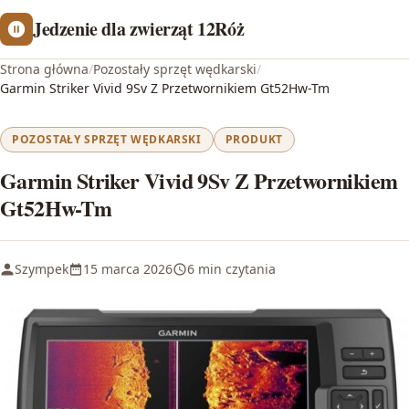
Jedzenie dla zwierząt 12Róż
Strona główna
/
Pozostały sprzęt wędkarski
/
Garmin Striker Vivid 9Sv Z Przetwornikiem Gt52Hw-Tm
POZOSTAŁY SPRZĘT WĘDKARSKI
PRODUKT
Garmin Striker Vivid 9Sv Z Przetwornikiem
Gt52Hw-Tm
Szympek
15 marca 2026
6 min czytania