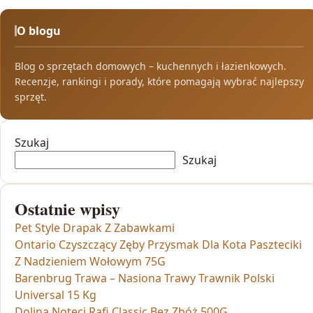
O blogu
Blog o sprzętach domowych – kuchennych i łazienkowych.
Recenzje, rankingi i porady, które pomagają wybrać najlepszy
sprzęt.
Szukaj
Szukaj
Ostatnie wpisy
Pet Style Drapak Z Zabawkami
Ontario Czyszczący Zęby Przysmak Dla Kota Paszteciki
Z Nadzieniem Wołowym 75G
Barenbrug Trawa – Nasiona Trawy Trawnik Polski
Universal 15 Kg
Dolina Noteci Rafi Classic Bez Zbóż 500G