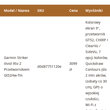
Model / Nazwa
SKU
Cena
Wyróżniki
Kolorowy
ekran 9″,
przetwornik
GT52, CHIRP /
ClearVü /
SideVü, 7
Garmin Striker
opcji kolorów,
Vivid 9Sv Z
3099
Quickdraw
d0d87751120e
Przetwornikiem
zł
Contours (do
Gt52Hw-Tm
2 mln akrów,
izobaty co 30
cm), GPS o
wysokiej
czułości,
Wi‑Fi z