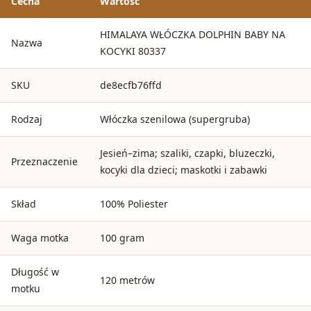
Cecha
Wartość
HIMALAYA WŁÓCZKA DOLPHIN BABY NA
Nazwa
KOCYKI 80337
SKU
de8ecfb76ffd
Rodzaj
Włóczka szenilowa (supergruba)
Jesień–zima; szaliki, czapki, bluzeczki,
Przeznaczenie
kocyki dla dzieci; maskotki i zabawki
Skład
100% Poliester
Waga motka
100 gram
Długość w
120 metrów
motku