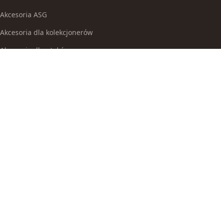
Akcesoria ASG
Akcesoria dla kolekcjonerów
Akcesoria dla ptaków
Akcesoria do broni białej
Akcesoria do fajek wodnych
Akcesoria do papierosów
Akcesoria do samoobrony
Akcesoria i części modelarskie
Akcesoria myśliwskie
Akwaria i zestawy akwarystyczne
Auta i inne pojazdy do zabawy
Baseny i brodziki ogrodowe