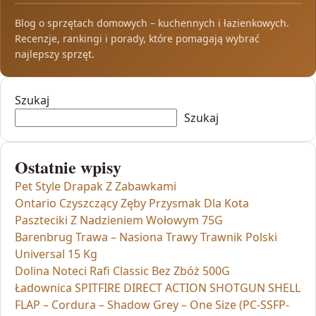
Blog o sprzętach domowych – kuchennych i łazienkowych.
Recenzje, rankingi i porady, które pomagają wybrać
najlepszy sprzęt.
Szukaj
Szukaj
Ostatnie wpisy
Pet Style Drapak Z Zabawkami
Ontario Czyszczący Zęby Przysmak Dla Kota
Paszteciki Z Nadzieniem Wołowym 75G
Barenbrug Trawa – Nasiona Trawy Trawnik Polski
Universal 15 Kg
Dolina Noteci Rafi Classic Bez Zbóż 500G
Ładownica SPITFIRE DIRECT ACTION SHOTGUN SHELL
FLAP – Cordura – Shadow Grey – One Size (PC-SSFP-