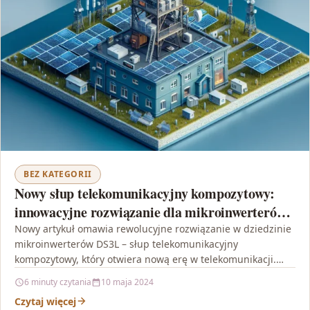
BEZ KATEGORII
Nowy słup telekomunikacyjny kompozytowy:
innowacyjne rozwiązanie dla mikroinwerterów
DS3L
Nowy artykuł omawia rewolucyjne rozwiązanie w dziedzinie
mikroinwerterów DS3L – słup telekomunikacyjny
kompozytowy, który otwiera nową erę w telekomunikacji.
Przedstawione jest, w jaki sposób…
6 minuty czytania
10 maja 2024
Czytaj więcej