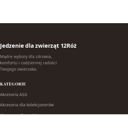
Jedzenie dla zwierząt 12Róż
Mądre wybory dla zdrowia,
komfortu i codziennej radości
Twojego zwierzaka.
KATEGORIE
Akcesoria ASG
Akcesoria dla kolekcjonerów
Akcesoria dla ptaków
Akcesoria do broni białej