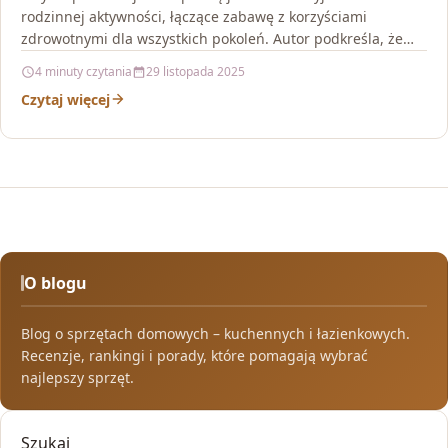
rodzinnej aktywności, łączące zabawę z korzyściami
zdrowotnymi dla wszystkich pokoleń. Autor podkreśla, że
regularne skakanie wpływa korzystnie na…
4 minuty czytania
29 listopada 2025
Czytaj więcej
O blogu
Blog o sprzętach domowych – kuchennych i łazienkowych.
Recenzje, rankingi i porady, które pomagają wybrać
najlepszy sprzęt.
Szukaj