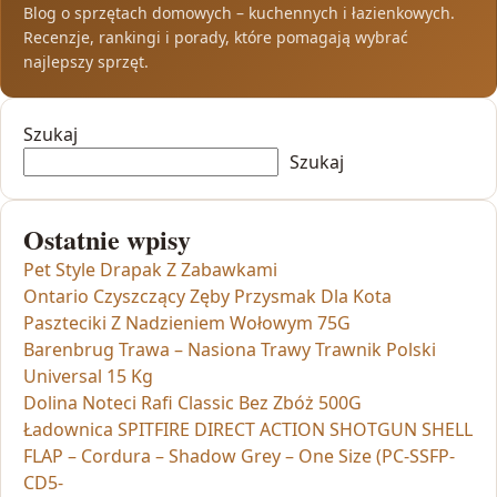
Blog o sprzętach domowych – kuchennych i łazienkowych.
Recenzje, rankingi i porady, które pomagają wybrać
najlepszy sprzęt.
Szukaj
Szukaj
Ostatnie wpisy
Pet Style Drapak Z Zabawkami
Ontario Czyszczący Zęby Przysmak Dla Kota
Paszteciki Z Nadzieniem Wołowym 75G
Barenbrug Trawa – Nasiona Trawy Trawnik Polski
Universal 15 Kg
Dolina Noteci Rafi Classic Bez Zbóż 500G
Ładownica SPITFIRE DIRECT ACTION SHOTGUN SHELL
FLAP – Cordura – Shadow Grey – One Size (PC-SSFP-
CD5-