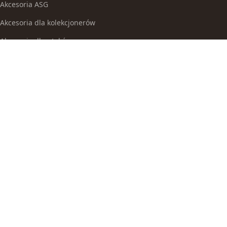
Akcesoria ASG
Akcesoria dla kolekcjonerów
Akcesoria dla ptaków
Akcesoria do broni białej
Akcesoria do fajek wodnych
Akcesoria do papierosów
Akcesoria do samoobrony
Akcesoria i części modelarskie
Akcesoria myśliwskie
Akwaria i zestawy akwarystyczne
Auta i inne pojazdy do zabawy
Baseny i brodziki ogrodowe
Bez kategorii