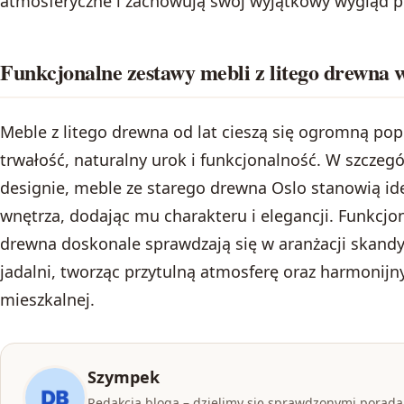
atmosferyczne i zachowują swój wyjątkowy wygląd prz
Funkcjonalne zestawy mebli z litego drewna
Meble z litego drewna od lat cieszą się ogromną po
trwałość, naturalny urok i funkcjonalność. W szcze
designie, meble ze starego drewna Oslo stanowią i
wnętrza, dodając mu charakteru i elegancji. Funkcjon
drewna doskonale sprawdzają się w aranżacji skandy
jadalni, tworząc przytulną atmosferę oraz harmonijny
mieszkalnej.
Szympek
Redakcja bloga – dzielimy się sprawdzonymi poradam