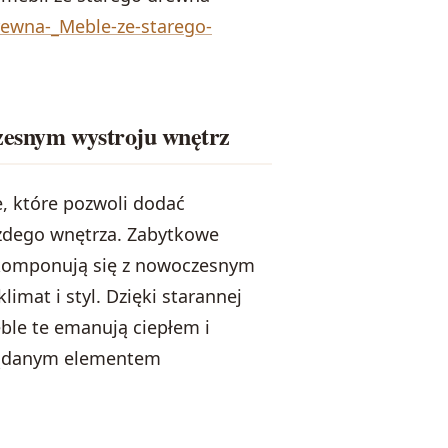
rewna-_Meble-ze-starego-
zesnym wystroju wnętrz
e, które pozwoli dodać
żdego wnętrza. Zabytkowe
komponują się z nowoczesnym
imat i styl. Dzięki starannej
ble te emanują ciepłem i
pożądanym elementem