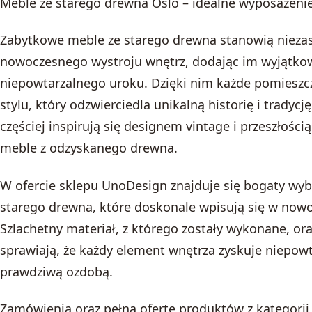
Meble ze starego drewna Oslo – idealne wyposażeni
Zabytkowe meble ze starego drewna stanowią nieza
nowoczesnego wystroju wnętrz, dodając im wyjątkow
niepowtarzalnego uroku. Dzięki nim każde pomieszc
stylu, który odzwierciedla unikalną historię i tradyc
częściej inspirują się designem vintage i przeszłości
meble z odzyskanego drewna.
W ofercie sklepu UnoDesign znajduje się bogaty wy
starego drewna, które doskonale wpisują się w nowo
Szlachetny materiał, z którego zostały wykonane, or
sprawiają, że każdy element wnętrza zyskuje niepowta
prawdziwą ozdobą.
Zamówienia oraz pełną ofertę produktów z kategorii