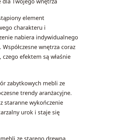
e dla Twojego wnętrza
stąpiony element
ego charakteru i
zenie nabiera indywidualnego
ję. Współczesne wnętrza coraz
ą, czego efektem są właśnie
bór zabytkowych mebli ze
czesne trendy aranżacyjne.
az staranne wykończenie
rzalny urok i staje się
 mebli ze starego drewna