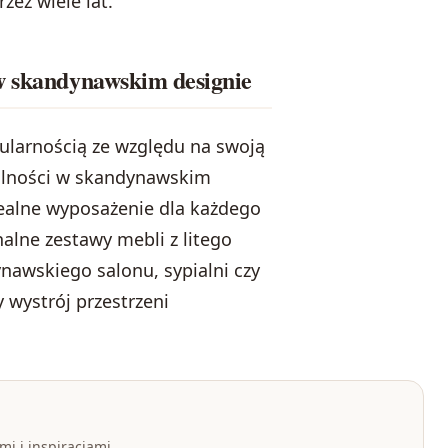
ez wiele lat.
 w skandynawskim designie
pularnością ze względu na swoją
gólności w skandynawskim
dealne wyposażenie dla każdego
alne zestawy mebli z litego
nawskiego salonu, sypialni czy
 wystrój przestrzeni
i i inspiracjami.