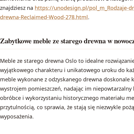
znajdziesz na
https://unodesign.pl/pol_m_Rodzaje-d
drewna-Reclaimed-Wood-278.html
.
Zabytkowe meble ze starego drewna w nowoc
Meble ze starego drewna Oslo to idealne rozwiązani
wyjątkowego charakteru i unikatowego uroku do ka
meble wykonane z odzyskanego drewna doskonale 
wystrojem pomieszczeń, nadając im niepowtarzalny kl
obróbce i wykorzystaniu historycznego materiału me
przytulnością, co sprawia, że stają się niezwykle 
wyposażenia.