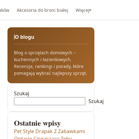
taków
Akcesoria do broni białej
Więcej
O blogu
Blog o sprzętach domowych –
kuchennych i łazienkowych.
Recenzje, rankingi i porady, które
pomagają wybrać najlepszy sprzęt.
Szukaj
Szukaj
Ostatnie wpisy
Pet Style Drapak Z Zabawkami
Ontario Czyszczący Zęby