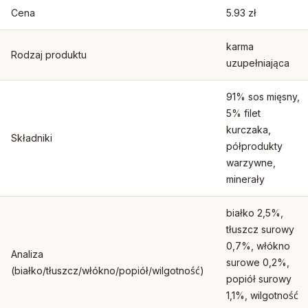
Cena
5.93 zł
karma
Rodzaj produktu
uzupełniająca
91% sos mięsny,
5% filet
kurczaka,
Składniki
półprodukty
warzywne,
minerały
białko 2,5%,
tłuszcz surowy
0,7%, włókno
Analiza
surowe 0,2%,
(białko/tłuszcz/włókno/popiół/wilgotność)
popiół surowy
1,1%, wilgotność