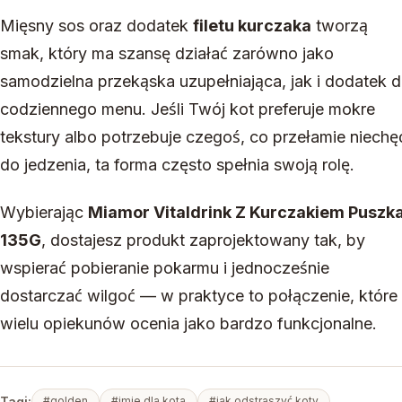
Mięsny sos oraz dodatek
filetu kurczaka
tworzą
smak, który ma szansę działać zarówno jako
samodzielna przekąska uzupełniająca, jak i dodatek 
codziennego menu. Jeśli Twój kot preferuje mokre
tekstury albo potrzebuje czegoś, co przełamie niechę
do jedzenia, ta forma często spełnia swoją rolę.
Wybierając
Miamor Vitaldrink Z Kurczakiem Puszk
135G
, dostajesz produkt zaprojektowany tak, by
wspierać pobieranie pokarmu i jednocześnie
dostarczać wilgoć — w praktyce to połączenie, które
wielu opiekunów ocenia jako bardzo funkcjonalne.
Tagi:
#golden
#imie dla kota
#jak odstraszyć koty