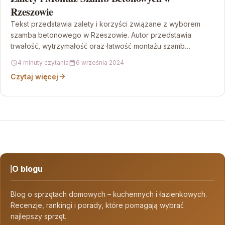
Rzeszowie
Tekst przedstawia zalety i korzyści związane z wyborem
szamba betonowego w Rzeszowie. Autor przedstawia
trwałość, wytrzymałość oraz łatwość montażu szamb
betonowych, zachęcając czytelnika do…
4 minuty czytania
6 września 2024
Czytaj więcej
O blogu
Blog o sprzętach domowych – kuchennych i łazienkowych.
Recenzje, rankingi i porady, które pomagają wybrać
najlepszy sprzęt.