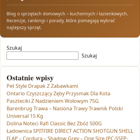
Blog o sprzętach domowych – kuchennych i łazienkowych.
Recenzje, rankingi i porady, które pomagają wybrać
najlepszy sprzęt.
Szukaj
Szukaj
Ostatnie wpisy
Pet Style Drapak Z Zabawkami
Ontario Czyszczący Zęby Przysmak Dla Kota
Paszteciki Z Nadzieniem Wołowym 75G
Barenbrug Trawa – Nasiona Trawy Trawnik Polski
Universal 15 Kg
Dolina Noteci Rafi Classic Bez Zbóż 500G
Ładownica SPITFIRE DIRECT ACTION SHOTGUN SHELL
FLAP – Cordura – Shadow Grey – One Size (PC-SSFP-