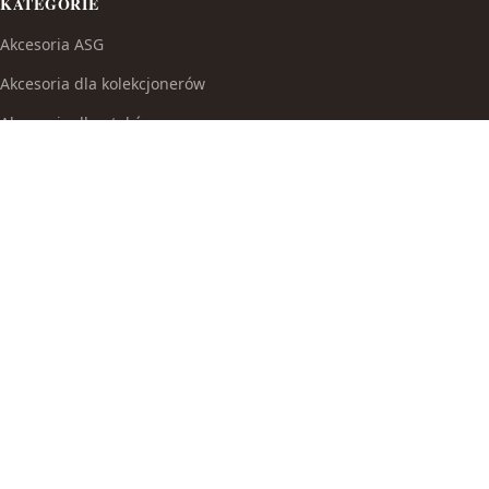
KATEGORIE
Akcesoria ASG
Akcesoria dla kolekcjonerów
Akcesoria dla ptaków
Akcesoria do broni białej
Akcesoria do fajek wodnych
Akcesoria do papierosów
Akcesoria do samoobrony
Akcesoria i części modelarskie
Akcesoria myśliwskie
Akwaria i zestawy akwarystyczne
Auta i inne pojazdy do zabawy
Baseny i brodziki ogrodowe