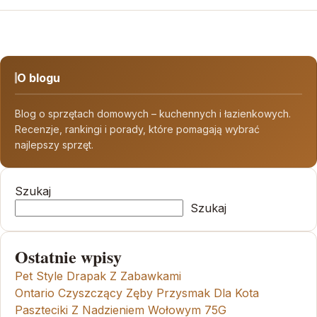
O blogu
Blog o sprzętach domowych – kuchennych i łazienkowych.
Recenzje, rankingi i porady, które pomagają wybrać
najlepszy sprzęt.
Szukaj
Szukaj
Ostatnie wpisy
Pet Style Drapak Z Zabawkami
Ontario Czyszczący Zęby Przysmak Dla Kota
Paszteciki Z Nadzieniem Wołowym 75G