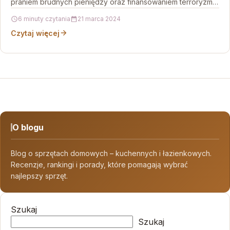
praniem brudnych pieniędzy oraz finansowaniem terroryzmu.
Audyt AML stanowi istotne narzędzie…
6 minuty czytania
21 marca 2024
Czytaj więcej
O blogu
Blog o sprzętach domowych – kuchennych i łazienkowych.
Recenzje, rankingi i porady, które pomagają wybrać
najlepszy sprzęt.
Szukaj
Szukaj