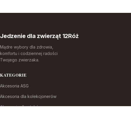
Jedzenie dla zwierząt 12Róż
Mądre wybory dla zdrowia,
komfortu i codziennej radości
Twojego zwierzaka.
KATEGORIE
Akcesoria ASG
Akcesoria dla kolekcjonerów
Akcesoria dla ptaków
Akcesoria do broni białej
Akcesoria do fajek wodnych