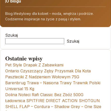
O blogu
Blog lifestylowy dla kobiet – moda, wnętrza i podróże.
Codzienne inspiracje na życie z pasją i stylem.
Szukaj
Szukaj
Ostatnie wpisy
Pet Style Drapak Z Zabawkami
Ontario Czyszczący Zęby Przysmak Dla Kota
Paszteciki Z Nadzieniem Wołowym 75G
Barenbrug Trawa – Nasiona Trawy Trawnik Polski
Universal 15 Kg
Dolina Noteci Rafi Classic Bez Zbóż 500G
Ładownica SPITFIRE DIRECT ACTION SHOTGUN
SHELL FLAP – Cordura – Shadow Grey – One Size