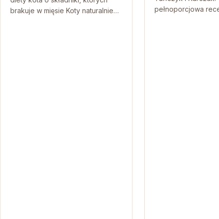
pełnoporcjowa rece
brakuje w mięsie Koty naturalnie
dorosłych kotów Je
bazują na diecie bogatej w białko:
karmy, która łączy 
w ich świecie pożywienie…
skład i troskę…