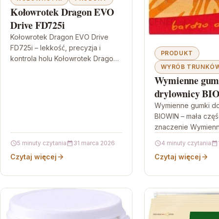
Kołowrotek Dragon EVO
Drive FD725i
Kołowrotek Dragon EVO Drive
FD725i – lekkość, precyzja i
PRODUKT
kontrola holu Kołowrotek Dragon
WYRÓB TRUNKÓW
EVO Drive FD725i EVO Drive to
Wymienne gum
spinningowy wybór dla wędkarzy,
którzy…
drylownicy B
Wymienne gumki do
BIOWIN – mała częś
znaczenie Wymienn
drylownicy BIOWIN 
5 minuty czytania
31 marca 2026
4 minuty czytania
element zapasowy,
Czytaj więcej
Czytaj więcej
utrzymać urządzen