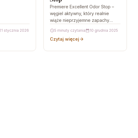
Premiere Excellent Odor Stop –
węgiel aktywny, który realnie
wiąże nieprzyjemne zapachy
Premiere Excellent Odor Stop to
21 stycznia 2026
5 minuty czytania
10 grudnia 2025
granulat z węgla aktywnego,
Czytaj więcej
zaprojektowany tak, aby…