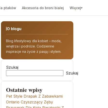
la ptaków
Akcesoria do broni białej
Więcej
O blogu
Blog lifestylowy dla kobiet – moda,
wnętrza i podróże. Codzienne
inspiracje na życie z pasją i stylem.
Szukaj
Szukaj
Ostatnie wpisy
Pet Style Drapak Z Zabawkami
Ontario Czyszczący Zęby
Przysmak Dla Kota Paszteciki Z