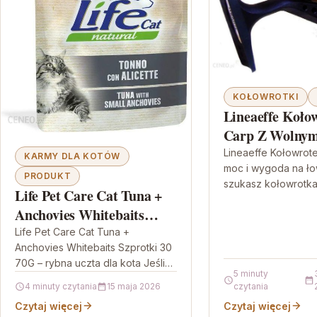
KOŁOWROTKI
Lineaeffe Koło
Carp Z Wolnym
6000 +440M Ży
Lineaeffe Kołowrot
KARMY DLA KOTÓW
moc i wygoda na łow
PRODUKT
szukasz kołowrotka
Life Pet Care Cat Tuna +
sprawdzi się podcz
Anchovies Whitebaits
karpi i pozwoli Ci s
Szprotki 30 70G
Life Pet Care Cat Tuna +
Anchovies Whitebaits Szprotki 30
70G – rybna uczta dla kota Jeśli
5 minuty
szukasz karmy, która łączy smak
4 minuty czytania
15 maja 2026
czytania
rybnej kuchni…
Czytaj więcej
Czytaj więcej