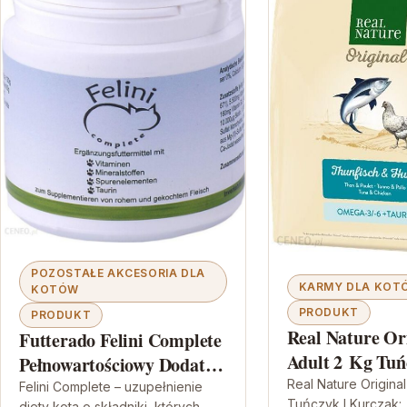
POZOSTAŁE AKCESORIA DLA
KARMY DLA KOT
KOTÓW
PRODUKT
PRODUKT
Real Nature Or
Futterado Felini Complete
Adult 2 Kg Tuń
Pełnowartościowy Dodatek
Kurczak:
Real Nature Original
Do Pokarmu 250g
Felini Complete – uzupełnienie
Tuńczyk I Kurczak:
diety kota o składniki, których