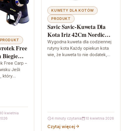
KUWETY DLA KOTÓW
PRODUKT
Savic Savic-Kuweta Dla
Kota Iriz 42Cm Nordic
PRODUKT
Green
Wygodna kuweta dla codziennej
wrotek Free
rutyny kota Każdy opiekun kota
 Biegiem
wie, że kuweta to nie dodatek,
tylko element codziennego
łki 0,35Mm
ek Free Carp –
komfortu. Dlatego warto postawić
isku Jeśli
na produkt…
, który
as łowienia
kupić się…
30 kwietnia
2026
4 minuty czytania
10 kwietnia 2026
Czytaj więcej