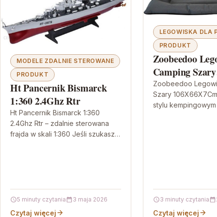
LEGOWISKA DLA
PRODUKT
Zoobeedoo Leg
MODELE ZDALNIE STEROWANE
Camping Szary
PRODUKT
106X66X7Cm
Zoobeedoo Legowi
Ht Pancernik Bismarck
Szary 106X66X7Cm
1:360 2.4Ghz Rtr
stylu kempingowym 
Ht Pancernik Bismarck 1:360
miejsca, w którym 
2.4Ghz Rtr – zdalnie sterowana
odpoczywać wygodn
frajda w skali 1:360 Jeśli szukasz
zbędnych komprom
modelu, który daje prawdziwą
przyjemność z prowadzenia, a
jednocześnie…
5 minuty czytania
3 maja 2026
3 minuty czytania
Czytaj więcej
Czytaj więcej