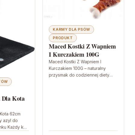
KARMY DLA PSÓW
PRODUKT
Maced Kostki Z Wapniem
I Kurczakiem 100G
Maced Kostki Z Wapniem I
Kurczakiem 100G – naturalny
przysmak do codziennej diety
Jeśli szukasz smacznego
OTÓW
dodatku, który jednocześnie
wspiera zdrowie psa, Maced
 Dla Kota
Kostki…
 Kota 62cm
 azyl do
nku Każdy kot
ną potrzebę