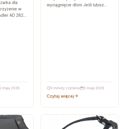
żarka dla
wyciągnięcie dłoni Jeśli lubisz
strzyżenie w
modele, które wyglądają jak
dler AD 2823
prawdziwe maszyny i potrafią
ząt to
poradzić sobie…
b, które chcą…
5 maja 2026
5 minuty czytania
5 maja 2026
Czytaj więcej