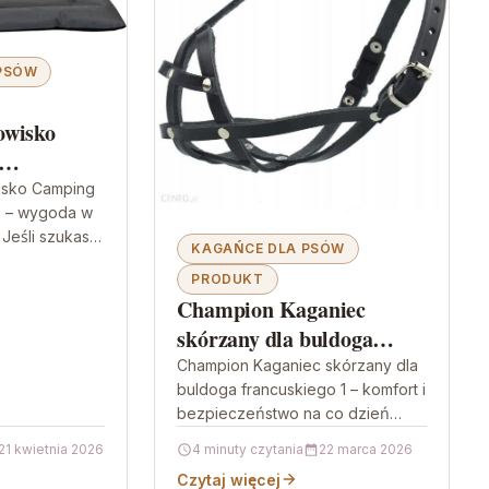
 PSÓW
owisko
sko Camping
 – wygoda w
Jeśli szukasz
KAGAŃCE DLA PSÓW
Twój pies może
PRODUKT
ie i bez
Champion Kaganiec
isów,…
skórzany dla buldoga
francuskiego 1
Champion Kaganiec skórzany dla
buldoga francuskiego 1 – komfort i
bezpieczeństwo na co dzień
Champion Kaganiec skórzany dla
21 kwietnia 2026
4 minuty czytania
22 marca 2026
buldoga francuskiego 1 to
Czytaj więcej
praktyczne rozwiązanie…