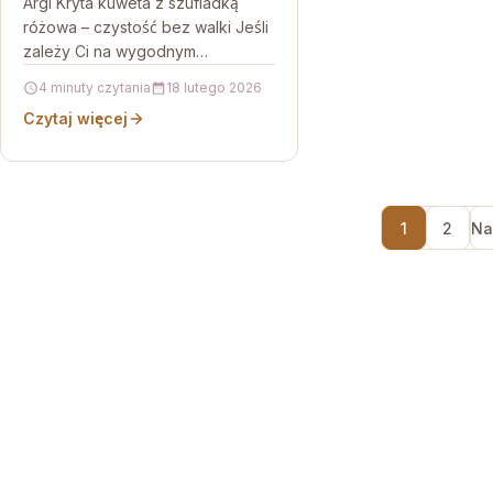
Argi Kryta kuweta z szufladką
różowa – czystość bez walki Jeśli
zależy Ci na wygodnym
sprzątaniu i większej estetyce w
4 minuty czytania
18 lutego 2026
miejscu, gdzie kot korzysta…
Czytaj więcej
1
2
Na