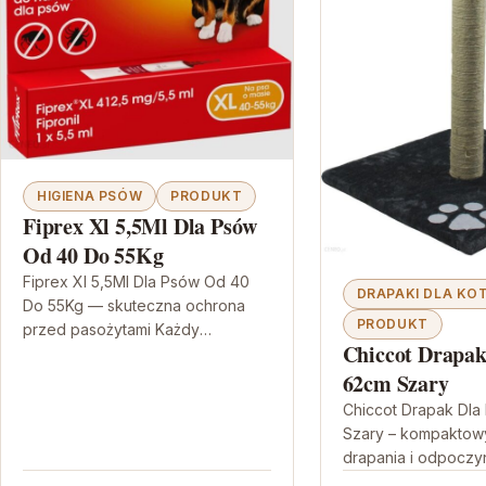
HIGIENA PSÓW
PRODUKT
Fiprex Xl 5,5Ml Dla Psów
Od 40 Do 55Kg
Fiprex Xl 5,5Ml Dla Psów Od 40
DRAPAKI DLA K
Do 55Kg — skuteczna ochrona
PRODUKT
przed pasożytami Każdy
Chiccot Drapak
właściciel psa chce, aby jego
podopieczny był możliwie
62cm Szary
szybko…
Chiccot Drapak Dla
Szary – kompaktowy
drapania i odpoczy
ma w sobie natural