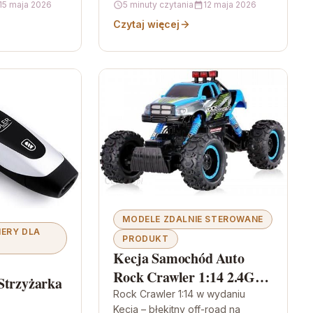
15 maja 2026
5 minuty czytania
12 maja 2026
e meble…
Czytaj więcej
MODELE ZDALNIE STEROWANE
MERY DLA
PRODUKT
Kecja Samochód Auto
Rock Crawler 1:14 2.4GHz
Strzyżarka
4WD Niebieski
Rock Crawler 1:14 w wydaniu
Kecja – błękitny off-road na