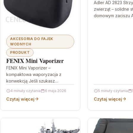
Adler AD 2823 Strzy
zwierząt – solidne 
domowym zaciszu A
Strzyżarka dla zwier
propozycja dla osó
AKCESORIA DO FAJEK
WODNYCH
PRODUKT
FENIX Mini Vaporizer
FENIX Mini Vaporizer –
kompaktowa waporyzacja z
konwekcją Jeśli szukasz
urządzenia, które jest małe,
4 minuty czytania
6 maja 2026
5 minuty czytania
dyskretne i gotowe do działania
Czytaj więcej
Czytaj więcej
niemal od razu, FENIX Mini…