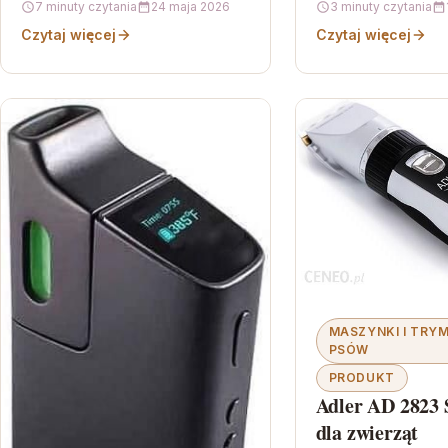
7 minuty czytania
24 maja 2026
3 minuty czytania
drapania, a domow
Czytaj więcej
Czytaj więcej
MASZYNKI I TRY
PSÓW
PRODUKT
Adler AD 2823 
dla zwierząt