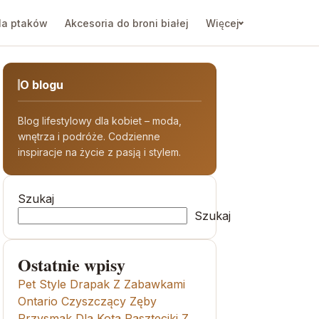
la ptaków
Akcesoria do broni białej
Więcej
O blogu
Blog lifestylowy dla kobiet – moda,
wnętrza i podróże. Codzienne
inspiracje na życie z pasją i stylem.
Szukaj
Szukaj
Ostatnie wpisy
Pet Style Drapak Z Zabawkami
Ontario Czyszczący Zęby
Przysmak Dla Kota Paszteciki Z