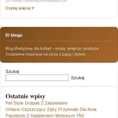
7 minuty czytania
16 listopada 2025
Czytaj więcej
O blogu
Blog lifestylowy dla kobiet – moda, wnętrza i podróże.
Codzienne inspiracje na życie z pasją i stylem.
Szukaj
Szukaj
Ostatnie wpisy
Pet Style Drapak Z Zabawkami
Ontario Czyszczący Zęby Przysmak Dla Kota
Paszteciki Z Nadzieniem Wołowym 75G