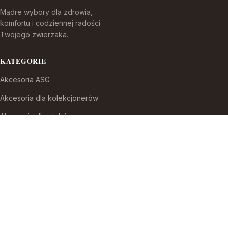
Mądre wybory dla zdrowia,
komfortu i codziennej radości
Twojego zwierzaka.
KATEGORIE
Akcesoria ASG
Akcesoria dla kolekcjonerów
Akcesoria dla ptaków
Akcesoria do broni białej
Akcesoria do fajek wodnych
Akcesoria do papierosów
Akcesoria do samoobrony
Akcesoria i części modelarskie
Akcesoria myśliwskie