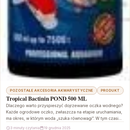
POZOSTAŁE AKCESORIA AKWARYSTYCZNE
PRODUKT
Tropical Bactinin POND 500 ML
Dlaczego warto przyspieszyć dojrzewanie oczka wodnego?
Każde ogrodowe oczko, zwłaszcza na etapie uruchamiania,
ma okres, w którym woda „szuka równowagi”. W tym czasie
mogą…
3 minuty czytania
19 grudnia 2025