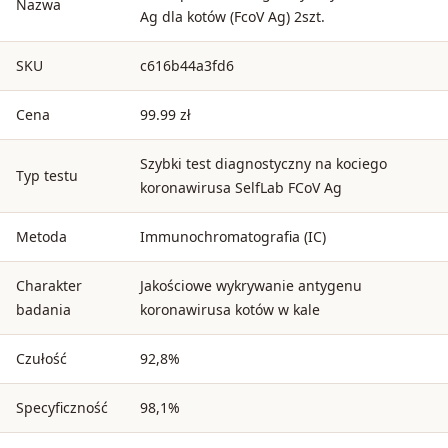
Nazwa
Ag dla kotów (FcoV Ag) 2szt.
SKU
c616b44a3fd6
Cena
99.99 zł
Szybki test diagnostyczny na kociego
Typ testu
koronawirusa SelfLab FCoV Ag
Metoda
Immunochromatografia (IC)
Charakter
Jakościowe wykrywanie antygenu
badania
koronawirusa kotów w kale
Czułość
92,8%
Specyficzność
98,1%