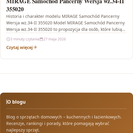
MIRAGE Samochód Pancerny Wersja wz.34-II
355020
Historia i charakter modelu MIRAGE Samochód Pancerny
Wersja wz.34-II 355020 Model MIRAGE Samochód Pancerny
Wersja wz.34-II 355020 to propozycja dla osób, które lubią
nie…
3 minuty czytania
27 maja 2026
Czytaj więcej
O blogu
Blog o sprzętach domowych – kuchennych i łazienkowych.
Recenzje, rankingi i porady, które pomagają wybrać
najlepszy sprzęt.