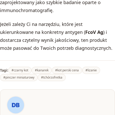
zaprojektowany jako szybkie badanie oparte o
immunochromatografię.
Jeżeli zależy Ci na narzędziu, które jest
ukierunkowane na konkretny antygen (
FcoV Ag
) i
dostarcza czytelny wynik jakościowy, ten produkt
może pasować do Twoich potrzeb diagnostycznych.
Tagi:
#czarny kot
#kanarek
#kot perski cena
#lizanie
#pinczer miniaturowy
#tchórzofretka