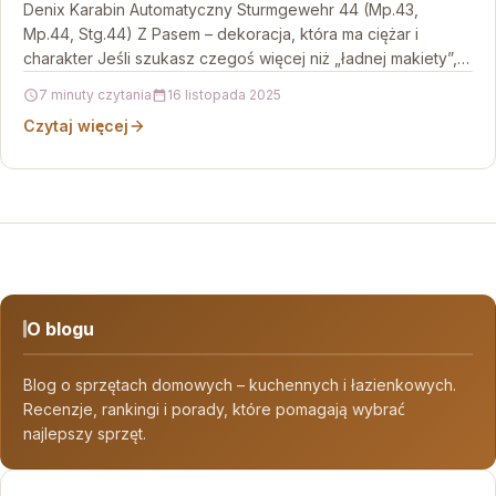
Denix Karabin Automatyczny Sturmgewehr 44 (Mp.43,
Mp.44, Stg.44) Z Pasem – dekoracja, która ma ciężar i
charakter Jeśli szukasz czegoś więcej niż „ładnej makiety”,…
7 minuty czytania
16 listopada 2025
Czytaj więcej
O blogu
Blog o sprzętach domowych – kuchennych i łazienkowych.
Recenzje, rankingi i porady, które pomagają wybrać
najlepszy sprzęt.