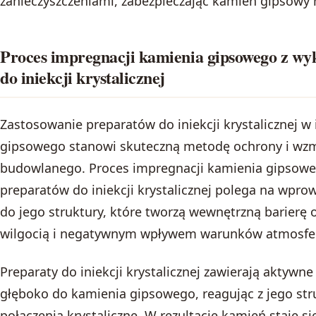
zanieczyszczeniami, zabezpieczając kamień gipsowy n
Proces impregnacji kamienia gipsowego z w
do iniekcji krystalicznej
Zastosowanie preparatów do iniekcji krystalicznej w
gipsowego stanowi skuteczną metodę ochrony i wzm
budowlanego. Proces impregnacji kamienia gipsowe
preparatów do iniekcji krystalicznej polega na wpro
do jego struktury, które tworzą wewnętrzną barierę 
wilgocią i negatywnym wpływem warunków atmosfe
Preparaty do iniekcji krystalicznej zawierają aktywne 
głęboko do kamienia gipsowego, reagując z jego stru
połączenia krystaliczne. W rezultacie kamień staje s