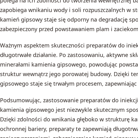
polega na ich zdolności do tworzenia wewnętrznej ba
zapobiega wnikaniu wody i soli rozpuszczalnych w st
kamień gipsowy staje się odporny na degradację sp
zabezpieczony przed powstawaniem plam i zaciekom
Ważnym aspektem skuteczności preparatów do iniekcji
długotrwałe działanie. Po zastosowaniu, aktywne skł
minerałami kamienia gipsowego, powodując powstaw
struktur wewnątrz jego porowatej budowy. Dzięki t
gipsowego staje się trwałym procesem, zapewniając 
Podsumowując, zastosowanie preparatów do iniekcji 
kamienia gipsowego jest niezwykle skutecznym spo
Dzięki zdolności do wnikania głęboko w strukturę ka
ochronnej bariery, preparaty te zapewniają długotrw