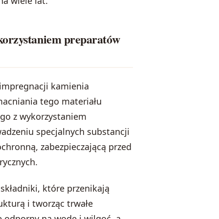
a wiele lat.
ykorzystaniem preparatów
 impregnacji kamienia
acniania tego materiału
go z wykorzystaniem
wadzeniu specjalnych substancji
ochronną, zabezpieczającą przed
rycznych.
składniki, które przenikają
kturą i tworząc trwałe
ię odporny na wodę i wilgoć, a