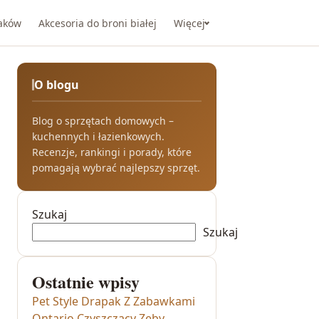
taków
Akcesoria do broni białej
Więcej
O blogu
Blog o sprzętach domowych –
kuchennych i łazienkowych.
Recenzje, rankingi i porady, które
pomagają wybrać najlepszy sprzęt.
Szukaj
Szukaj
Ostatnie wpisy
Pet Style Drapak Z Zabawkami
Ontario Czyszczący Zęby