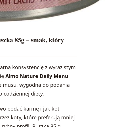
zka 85g – smak, który
ikatną konsystencję z wyrazistym
ię
Almo Nature Daily Menu
ie musu, wygodna do podania
 codziennej diety.
atwo podać karmę i jak kot
rzez koty, które preferują mniej
 rybny profil. Puszka 85 g