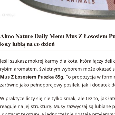
Almo Nature Daily Menu Mus Z Łososiem Pus
koty lubią na co dzień
Jeśli szukasz mokrej karmy dla kota, która łączy del
rybim aromatem, świetnym wyborem może okazać s
Mus Z Łososiem Puszka 85g
. To propozycja w form
zarówno jako pełnoporcjowy posiłek, jak i dodatek do
W praktyce liczy się nie tylko smak, ale też to, jak ł
reaguje na jej strukturę. Musy zazwyczaj są lubiane p
„gryzące” tekstury, a jednocześnie dostają przyjemny,