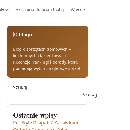
taków
Akcesoria do broni białej
Więcej
O blogu
Blog o sprzętach domowych –
kuchennych i łazienkowych.
Recenzje, rankingi i porady, które
pomagają wybrać najlepszy sprzęt.
Szukaj
Szukaj
Ostatnie wpisy
Pet Style Drapak Z Zabawkami
Ontario Czyszczący Zęby