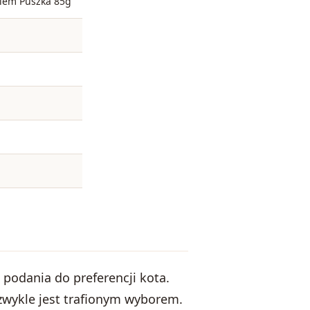
iem Puszka 85g
podania do preferencji kota.
 zwykle jest trafionym wyborem.