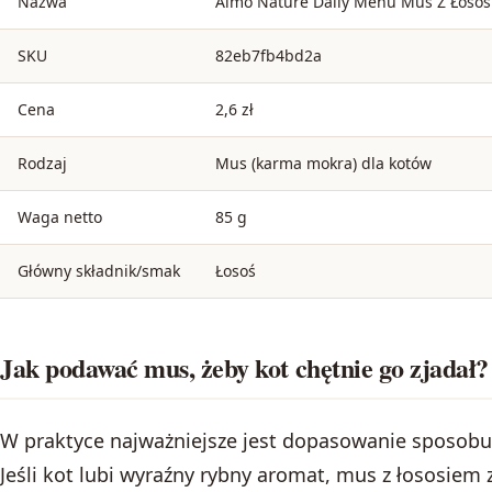
Nazwa
Almo Nature Daily Menu Mus Z Łosos
SKU
82eb7fb4bd2a
Cena
2,6 zł
Rodzaj
Mus (karma mokra) dla kotów
Waga netto
85 g
Główny składnik/smak
Łosoś
Jak podawać mus, żeby kot chętnie go zjadał?
W praktyce najważniejsze jest dopasowanie sposobu 
Jeśli kot lubi wyraźny rybny aromat, mus z łososiem