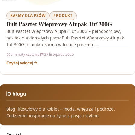
KARMY DLA PSÓW
PRODUKT
Bult Pasztet Wieprzowy Alupak Tuf 300G
Bult Pasztet Wieprzowy Alupak Tuf 300G – pełnoporcjowy
posiłek dla dorosłych psów Bult Pasztet Wieprzowy Alupak
Tuf 300G to mokra karma w formie pasztetu,…
5 minuty czytania
27 listopada 2025
Czytaj więcej
O blogu
Blog lifestylowy dla kobiet – moda, wnętrza i podróże.
Codzienne inspiracje na życie z pasją i stylem.