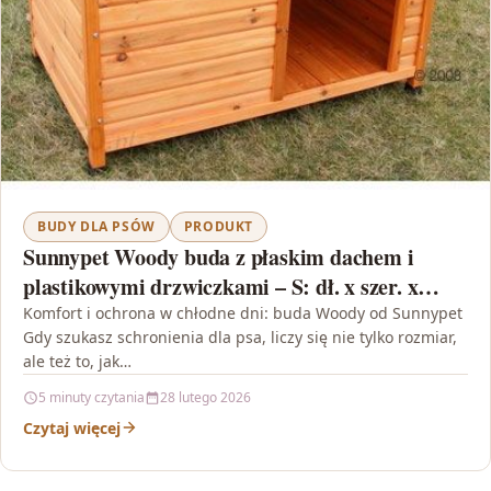
BUDY DLA PSÓW
PRODUKT
Sunnypet Woody buda z płaskim dachem i
plastikowymi drzwiczkami – S: dł. x szer. x
wys.: 85 x 57 x 58 cm
Komfort i ochrona w chłodne dni: buda Woody od Sunnypet
Gdy szukasz schronienia dla psa, liczy się nie tylko rozmiar,
ale też to, jak…
5 minuty czytania
28 lutego 2026
Czytaj więcej