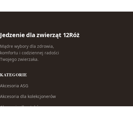
Jedzenie dla zwierząt 12Róż
Mądre wybory dla zdrowia,
komfortu i codziennej radości
Twojego zwierzaka.
KATEGORIE
Akcesoria ASG
Akcesoria dla kolekcjonerów
Akcesoria dla ptaków
Akcesoria do broni białej
Akcesoria do fajek wodnych