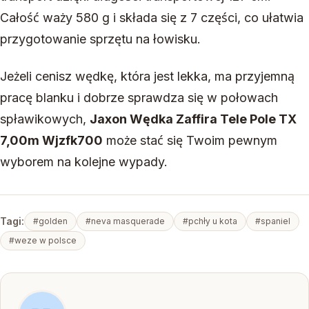
Całość waży 580 g i składa się z 7 części, co ułatwia
przygotowanie sprzętu na łowisku.
Jeżeli cenisz wędkę, która jest lekka, ma przyjemną
pracę blanku i dobrze sprawdza się w połowach
spławikowych,
Jaxon Wędka Zaffira Tele Pole TX
7,00m Wjzfk700
może stać się Twoim pewnym
wyborem na kolejne wypady.
Tagi:
#golden
#neva masquerade
#pchły u kota
#spaniel
#weze w polsce