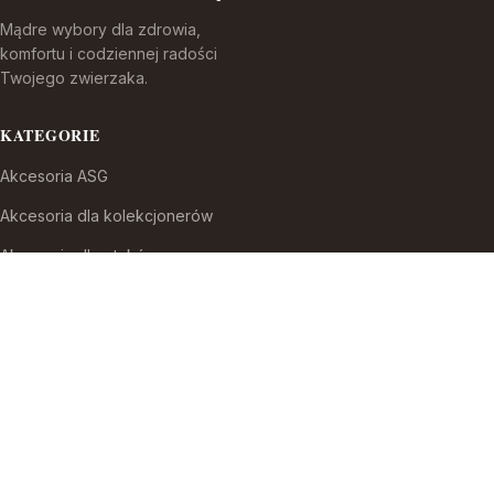
Mądre wybory dla zdrowia,
komfortu i codziennej radości
Twojego zwierzaka.
KATEGORIE
Akcesoria ASG
Akcesoria dla kolekcjonerów
Akcesoria dla ptaków
Akcesoria do broni białej
Akcesoria do fajek wodnych
Akcesoria do papierosów
Akcesoria do samoobrony
Akcesoria i części modelarskie
Akcesoria myśliwskie