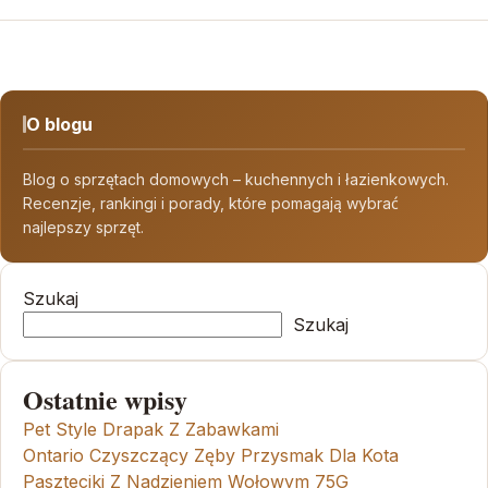
O blogu
Blog o sprzętach domowych – kuchennych i łazienkowych.
Recenzje, rankingi i porady, które pomagają wybrać
najlepszy sprzęt.
Szukaj
Szukaj
Ostatnie wpisy
Pet Style Drapak Z Zabawkami
Ontario Czyszczący Zęby Przysmak Dla Kota
Paszteciki Z Nadzieniem Wołowym 75G