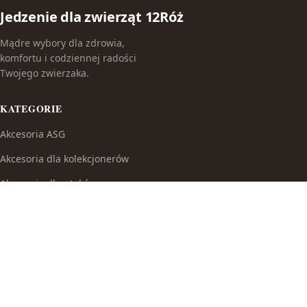
Jedzenie dla zwierząt 12Róż
Mądre wybory dla zdrowia,
komfortu i codziennej radości
Twojego zwierzaka.
KATEGORIE
Akcesoria ASG
Akcesoria dla kolekcjonerów
Akcesoria dla ptaków
Akcesoria do broni białej
Akcesoria do fajek wodnych
Akcesoria do papierosów
Akcesoria do samoobrony
Akcesoria i części modelarskie