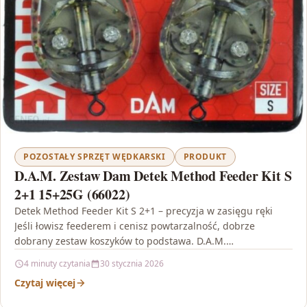
POZOSTAŁY SPRZĘT WĘDKARSKI
PRODUKT
D.A.M. Zestaw Dam Detek Method Feeder Kit S
2+1 15+25G (66022)
Detek Method Feeder Kit S 2+1 – precyzja w zasięgu ręki
Jeśli łowisz feederem i cenisz powtarzalność, dobrze
dobrany zestaw koszyków to podstawa. D.A.M.…
4 minuty czytania
30 stycznia 2026
Czytaj więcej