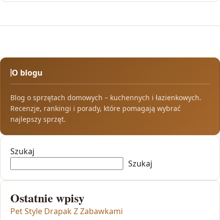
O blogu
Blog o sprzętach domowych – kuchennych i łazienkowych.
Recenzje, rankingi i porady, które pomagają wybrać
najlepszy sprzęt.
Szukaj
Szukaj
Ostatnie wpisy
Pet Style Drapak Z Zabawkami